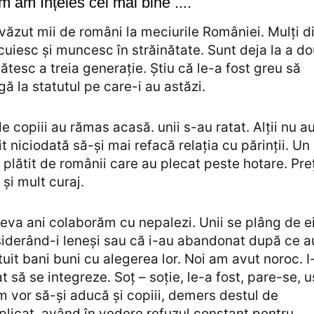
 am înțeles cel mai bine ....
ăzut mii de români la meciurile României. Mulți d
ocuiesc și muncesc în străinătate. Sunt deja la a do
ătesc a treia generație. Știu că le-a fost greu să
gă la statutul pe care-i au astăzi.
de copiii au rămas acasă. unii s-au ratat. Alții nu a
it niciodată să-și mai refacă relația cu părinții. Un
 plătit de românii care au plecat peste hotare. Pre
 și mult curaj.
eva ani colaborăm cu nepalezi. Unii se plâng de ei
iderând-i leneși sau că i-au abandonat după ce a
tuit bani buni cu alegerea lor. Noi am avut noroc. 
at să se integreze. Soț – soție, le-a fost, pare-se, u
 vor să-și aducă și copiii, demers destul de
licat, având în vedere refuzul constant pentru