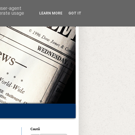
 user-agent
nerate usage
LEARN MORE
GOT IT
Caută