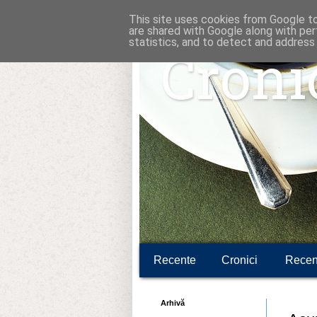
This site uses cookies from Google to 
are shared with Google along with per
statistics, and to detect and address
Croni
Recente
Cronici
Recen
Arhivă