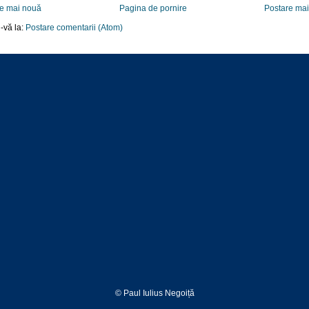
e mai nouă
Pagina de pornire
Postare ma
-vă la:
Postare comentarii (Atom)
© Paul Iulius Negoiță