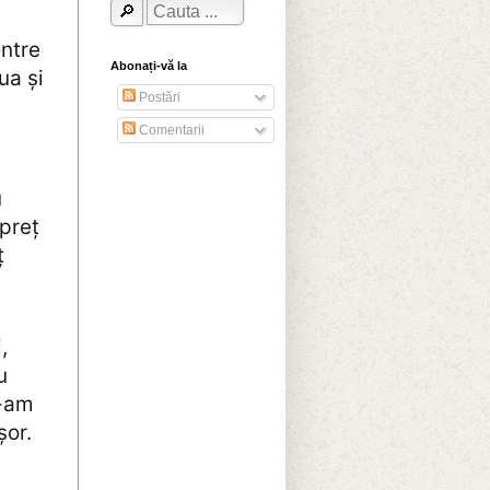
intre
Abonați-vă la
ua și
Postări
Comentarii
u
 preț
ț
,
u
I-am
șor.