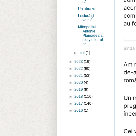
său
acor
Un abrazo!
comu
Lectură și
voință!
au f
Mitropolitul
Antonie
Plămădeală,
storyteller-ul
pr...
Binda 
►
mai
(1)
►
2023
(19)
Am m
►
2022
(90)
de-a
►
2021
(53)
româ
►
2020
(4)
►
2019
(9)
Un m
►
2018
(116)
►
2017
(140)
preg
►
2016
(1)
înce
Cei 