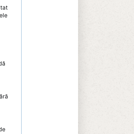
tat
ele
udă
fără
 de