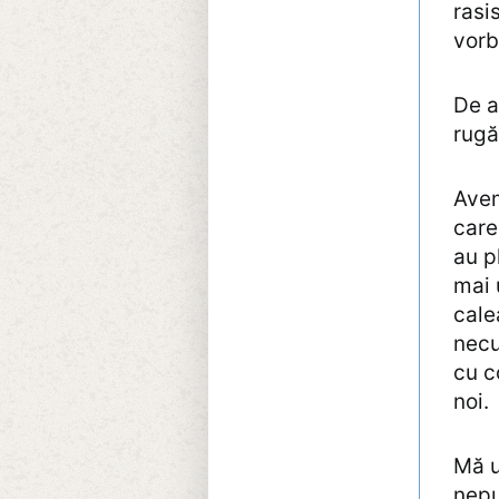
rasi
vorb
De a
rugă
Avem
care
au p
mai 
cale
necu
cu c
noi.
Mă u
nepu