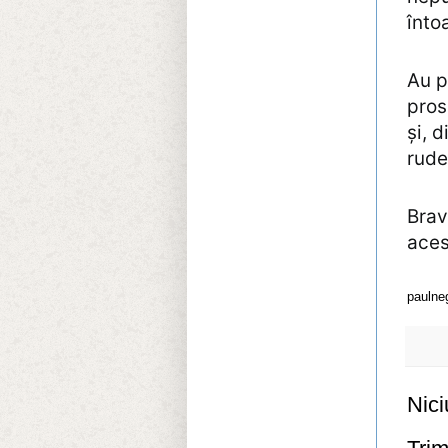
înto
Au p
pros
și, 
rude
Brav
aces
paulne
Nici