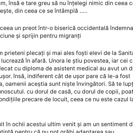
sm, însă e tare greu să nu înțelegi nimic din ceea 
ește, din ceea ce se întâmplă …..
ceea un preot într-o biserică occidentală îndemna
ciune și sprijin pentru migranți
 prieteni plecați și mai ales foști elevi de la Sanit
 lucrează în afară. Unora le știu povestea, iar cei 
lecat cu diploma de asistent medical au avut un 
ușor. însă, indiferent cât de ușor pare că le-a fost
a, oamenii aceștia sunt niște învingători. Să te lupț
noscutul. cu dorul de casă, cu dorul de copii, poat
ondițiile precare de locuit, ceea ce nu este cazul l
it în ochii acestui ultim venit și am un sentiment 
tință pentru că nu pot grăbi adaptarea sau