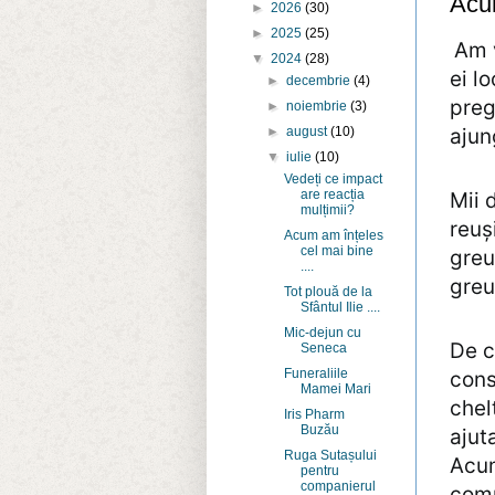
Acum
►
2026
(30)
►
2025
(25)
Am v
▼
2024
(28)
ei l
►
decembrie
(4)
preg
►
noiembrie
(3)
ajun
►
august
(10)
▼
iulie
(10)
Vedeți ce impact
are reacția
Mii 
mulțimii?
reuș
Acum am înțeles
cel mai bine
greu
....
greu
Tot plouă de la
Sfântul Ilie ....
Mic-dejun cu
De c
Seneca
Funeraliile
cons
Mamei Mari
chel
Iris Pharm
Buzău
ajut
Ruga Sutașului
Acum
pentru
companierul
comp