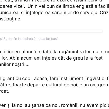
darea vizei. Un nivel bun de limbă engleză a facili
nicarea. și înțelegerea sarcinilor de serviciu. Criz
ost puține.
și Subas în la sosirea în noua lor casă.
ai încercat încă o dată, la rugămintea lor, cu o r
 lor. Abia acum am înțeles cât de greu le-a fost
nilor noștri….
igrant cu copii acasă, fără instrument lingvistic, 
ătire, foarte departe cultural de noi, e un om greu
rcat.
veniți la noi au șansa că noi, românii, nu avem pic