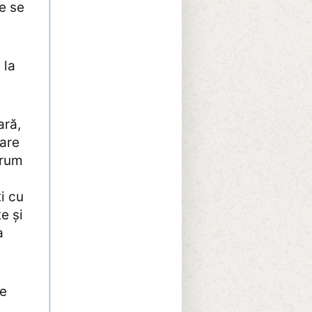
ce se
 la
ară,
care
drum
i cu
e și
a
de