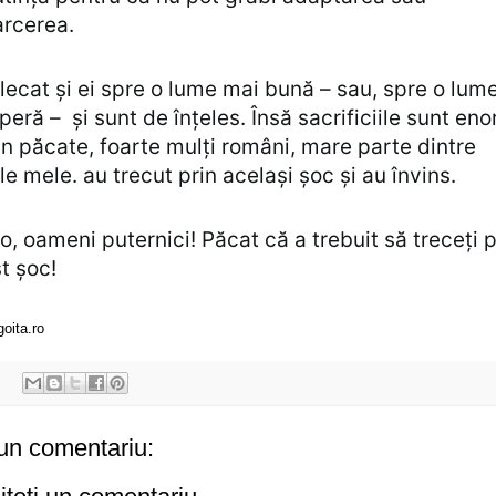
arcerea.
lecat și ei spre o lume mai bună – sau, spre o lum
peră – și sunt de înțeles. Însă sacrificiile sunt en
din păcate, foarte mulți români, mare parte dintre
le mele. au trecut prin același șoc și au învins.
o, oameni puternici! Păcat că a trebuit să treceți p
t șoc!
goita.ro
un comentariu: