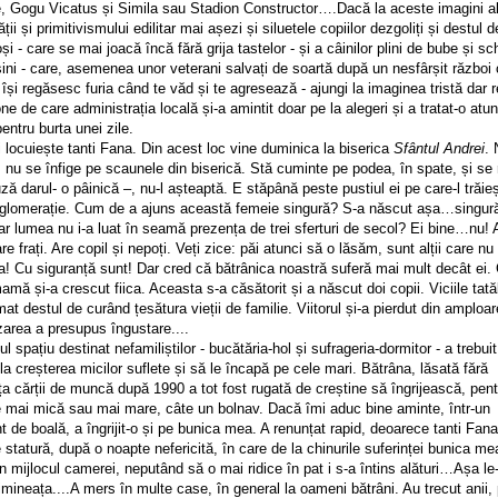
le, Gogu Vicatus și Simila sau Stadion Constructor….Dacă la aceste imagini a
ății și primitivismului edilitar mai așezi și siluetele copiilor dezgoliți și destul d
i - care se mai joacă încă fără grija tastelor - și a câinilor plini de bube și sch
ni - care, asemenea unor veterani salvați de soartă după un nesfârșit război
l își regăsesc furia când te văd și te agresează - ajungi la imaginea tristă dar 
ne de care administrația locală și-a amintit doar pe la alegeri și a tratat-o atu
entru burta unei zile.
ocuiește tanti Fana. Din acest loc vine duminica la biserica
Sfântul Andrei
. 
 nu se înfige pe scaunele din biserică. Stă cuminte pe podea, în spate, și se
ză darul- o pâinică –, nu-l așteaptă. E stăpână peste pustiul ei pe care-l trăie
aglomerație. Cum de a ajuns această femeie singură? S-a născut așa…singur
ar lumea nu i-a luat în seamă prezența de trei sferturi de secol? Ei bine…nu! 
are frați. Are copil și nepoți. Veți zice: păi atunci să o lăsăm, sunt alții care nu
a! Cu siguranță sunt! Dar cred că bătrânica noastră suferă mai mult decât ei.
amă și-a crescut fiica. Aceasta s-a căsătorit și a născut doi copii. Viciile tată
at destul de curând țesătura vieții de familie. Viitorul și-a pierdut din amploar
area a presupus îngustare....
pațiu destinat nefamiliștilor - bucătăria-hol și sufrageria-dormitor - a trebuit
la creșterea micilor suflete și să le încapă pe cele mari. Bătrâna, lăsată fără
a cărții de muncă după 1990 a tot fost rugată de creștine să îngrijească, pent
e mai mică sau mai mare, câte un bolnav. Dacă îmi aduc bine aminte, într-un
de boală, a îngrijit-o și pe bunica mea. A renunțat rapid, deoarece tanti Fan
e statură, după o noapte nefericită, în care de la chinurile suferinței bunica me
n mijlocul camerei, neputând să o mai ridice în pat i s-a întins alături…Așa l
imineața....A mers în multe case, în general la oameni bătrâni. Au trecut anii, 