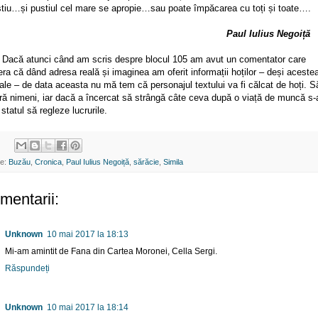
…și pustiul cel mare se apropie…sau poate împăcarea cu toți și toate….
Paul Iulius Negoiță
 Dacă atunci când am scris despre blocul 105 am avut un comentator care
ra că dând adresa reală și imaginea am oferit informații hoților – deși aceste
ale – de data aceasta nu mă tem că personajul textului va fi călcat de hoți. S
ură nimeni, iar dacă a încercat să strângă câte ceva după o viață de muncă s-
statul să regleze lucrurile.
te:
Buzău
,
Cronica
,
Paul Iulius Negoiță
,
sărăcie
,
Simila
mentarii:
Unknown
10 mai 2017 la 18:13
Mi-am amintit de Fana din Cartea Moronei, Cella Sergi.
Răspundeți
Unknown
10 mai 2017 la 18:14