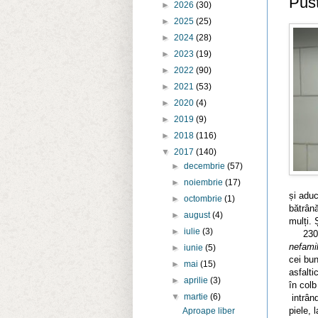
Pust
►
2026
(30)
►
2025
(25)
►
2024
(28)
►
2023
(19)
►
2022
(90)
►
2021
(53)
►
2020
(4)
►
2019
(9)
►
2018
(116)
▼
2017
(140)
►
decembrie
(57)
►
noiembrie
(17)
și aduc
►
octombrie
(1)
bătrân
►
august
(4)
mulți. 
►
iulie
(3)
230 de
nefamil
►
iunie
(5)
cei bun
►
mai
(15)
asfalti
►
aprilie
(3)
în colb
▼
martie
(6)
intrând
piele, 
Aproape liber