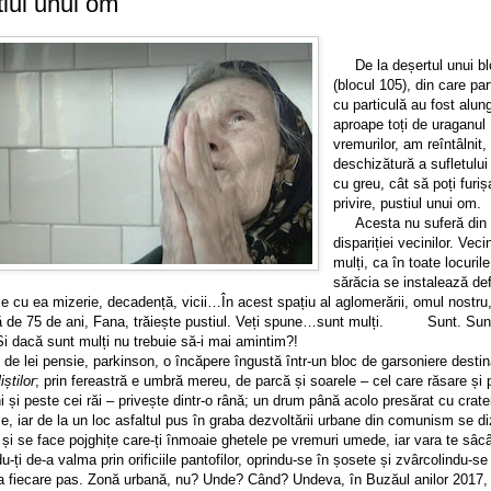
iul unui om
De la deșertul unui bl
(blocul 105), din care par
cu particulă au fost alung
aproape toți de uraganul
vremurilor, am reîntâlnit, 
deschizătură a sufletului
cu greu, cât să poți furiș
privire, pustiul unui om.
Acesta nu suferă din
dispariției vecinilor. Veci
mulți, ca în toate locuril
sărăcia se instalează def
e cu ea mizerie, decadență, vicii…În acest spațiu al aglomerării, omul nostru
ă de 75 de ani, Fana, trăiește pustiul. Veți spune…sunt mulți. Sunt. Sunt
Și dacă sunt mulți nu trebuie să-i mai amintim?!
 lei pensie, parkinson, o încăpere îngustă într-un bloc de garsoniere destin
iștilor
; prin fereastră e umbră mereu, de parcă și soarele – cel care răsare și 
i și peste cei răi – privește dintr-o rână; un drum până acolo presărat cu crate
ce, iar de la un loc asfaltul pus în graba dezvoltării urbane din comunism se d
 și se face pojghițe care-ți înmoaie ghetele pe vremuri umede, iar vara te sâcâ
u-ți de-a valma prin orificiile pantofilor, oprindu-se în șosete și zvârcolindu-se
la fiecare pas. Zonă urbană, nu? Unde? Când? Undeva, în Buzăul anilor 2017, 