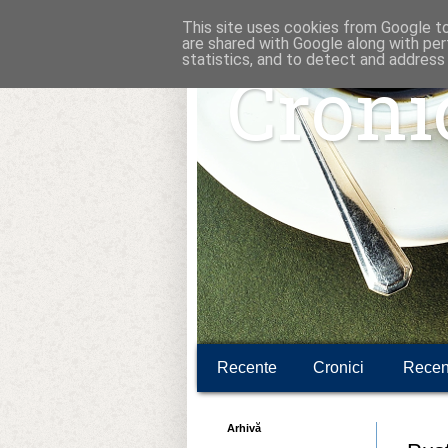
This site uses cookies from Google to 
are shared with Google along with per
statistics, and to detect and address
Croni
Recente
Cronici
Recen
Arhivă