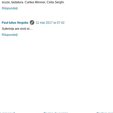
scuze, tastatura. Cartea Mironei, Cella Serghi.
Răspundeți
Paul Iulius Negoita
11 mai 2017 la 07:42
Suferința are eroii ei....
Răspundeți