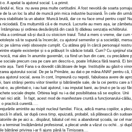
t-o. A apelat la ajutorul social. L-a primit.
ul ei, fiica nu avea prea multe certitudini. A fost nevoită de soarta șomaju
 de la un loc la altul de muncă prin mica industrie buzoiană. În cele din urmă
eva stabilitate la un abator. Muncă brută, dar ce nu face omul pentru copii! N
a niciodată. Era mulțumită că e de muncă. Lucrurile au mers așa, iar zâmbetu
 întâmpinau și ordinea desăvârșită din casă îți dădeau senzația echilibrului.
a a continuat să-și ducă cu stoicism traiul. Totul a mers o vreme, dar cum 
otolește să te supună la încercări, cu ajutorul semenilor și a societății, mersu
ic pe sârma vieții obosește cumplit. Cu atâtea griji în cârcă personajul nostru
rintre etajele existenței și s-a prăbușit în sărăcie totală. Cum? Cu
sprijinul
sta
nvocă, mai ales în anumite guvernări, ca fiind un bun din care, cu precădere 
e sociale precum cea pe care am descris-o, poate înfuleca fără teamă. Ei bin
ste așa. Tanti Fana s-a dovedit călcătoare de lege. Instituțiile au găsit-o vin
zarea ajutorului social. De pe la Primărie, au dat-o pe mâna ANAF pentru că, 
sa ajutorul social, avea în cont, împreună cu nepoții, fabuloasa avere de apr
i, bani strânși pentru viitor tinerilor și bătrânețile sale, de la cei pentru care a 
t-o, au plimbat-o, i-au luat ajutorul, i-au imputat banii, au ținut-o pe la uși făr
chete sociale drepte. Orbirea legii nu i-a dat posibilitatea să se explice. Unii
nari nici atât. În fapt, acest mod de manifestare cruntă a funcționarului-călău,
t o practică curentă…..
rările amintite au risipit nucleul familiei. Fiica, adică mama copiilor, a plec
scă în afară, iar după ceva timp, epuizată, probabil, să plătească din sudoar
atoriile de pe aici a…dispărut, băiatul cel mic a abandonat școala, iar cel mar
e a terminat învățământul profesional, a plecat unde a văzut cu ochii…și dup
ile bătrânei privirea i-ar fi ajuns până la Timișoara….