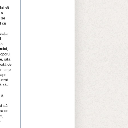
lui să
 a
u se
l cu
viața
l
 a
tului,
poporul
e, iată
ovată de
în timp
oape
lucrat.
ă să-i
 a
at să
ea de
e,
ă