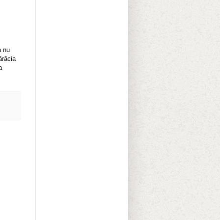
a nu
ărăcia
a