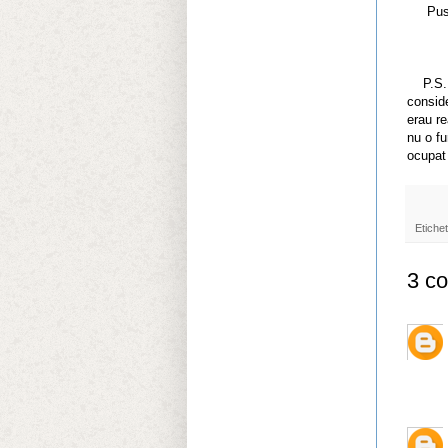
Pustiu
P.S.
conside
erau re
nu o f
ocupat 
Etiche
3 co