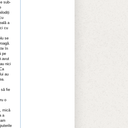
le sub-
e
ilodiți
 cu
reală a
nci cu
Nu se
 roagă.
ște în
ă pe
A avut
 au nici
 Ca
lui au
ea.
 să fie
ru o
a, mică
a a
e-am
puterile