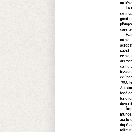
au lăsa
La rând
se mute
găsit c
plânge
care te
Famili
nu se p
acrobat
căzut p
ce se i
din zon
că nu e
tezauri
ce înca
7000 le
Au soma
facă an
funcțio
deveni
Împreju
muncea
acolo d
după c
mărturi