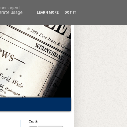
 user-agent
nerate usage
LEARN MORE
GOT IT
Caută