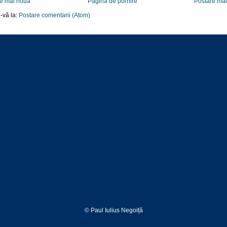
e mai nouă
Pagina de pornire
Postare ma
-vă la:
Postare comentarii (Atom)
© Paul Iulius Negoiță