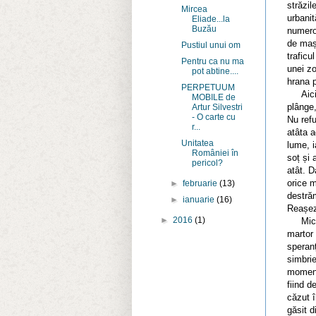
străzi
Mircea
urbanit
Eliade...la
Buzău
numeroș
de mași
Pustiul unui om
traficu
Pentru ca nu ma
unei zo
pot abtine....
hrana p
PERPETUUM
Aici l
MOBILE de
plânge,
Artur Silvestri
- O carte cu
Nu refu
r...
atâta 
Unitatea
lume, i
României în
soț și 
pericol?
atât. D
orice m
►
februarie
(13)
destrăm
►
ianuarie
(16)
Reașez
►
2016
(1)
Micul s
martor 
speranț
simbri
moment 
fiind d
căzut î
găsit d