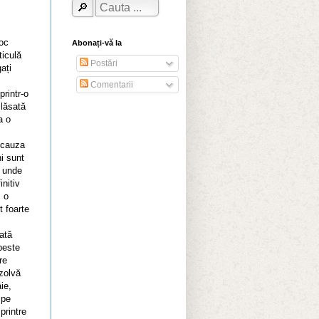
oc
Abonați-vă la
ticulă
Postări
ați
Comentarii
printr-o
 lăsată
a o
 cauza
ni sunt
e unde
initiv
, o
 foarte
ată
peste
re
izolvă
ie,
 pe
printre