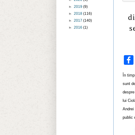
►
2019
(9)
►
2018
(116)
d
►
2017
(140)
s
►
2016
(1)
În timp
sunt d
despre
lui Cio
Andrei 
public 