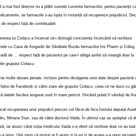
 a mai fost director nu a plătit sumele cuvenite farmaciilor, pentru pacienții c
dicamente, iar farmaciile s-au lupta în instanță să recupereze prejudiciul. Dec
ă de
respect
față de contribuabili.
ererea lui Ciolacu a încercat să-i distrugă concurența încercând să rezilieze
tele cu Casa de Asigurări de Sănătate Buzău farmaciilor Iris Pharm și Crâng. 
adă de … respect față de pacientul pe care-l obliga astfel să meargă doar la
ile grupului Ciolacu.
ai multe dosare penale, inclusiv pentru divulgarea unor date despre pacienți 
 false de Facebook și către ziare ale grupului Ciolacu, ceea ce ne duce cu gâ
că datele fiecărui asigurat sunt în mare pericol. Oricând puteți fi vânduți de An
ocat recuperarea unor prejudicii precum cel făcut de fiica fostului deputat Aure
u, Miriana Stan, sau de către doctorul Vaida. În ultimul caz au așteptat că d
ă, iar atunci când soția medicului Vaida s-a oferit să restituie doar ce au luat 
-a opus. Unii spun că resturi ar fi ajuns și la ea și de aceea s-a opus recuperă