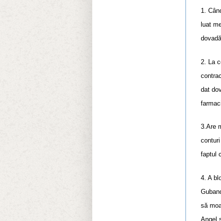
1. Când
luat me
dovad
2. La c
contrac
dat dov
farmaci
3.Are m
conturi
faptul 
4. A bl
Gubandr
să moar
Angel s