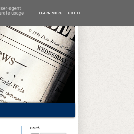
 user-agent
nerate usage
LEARN MORE
GOT IT
Caută