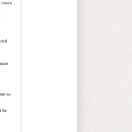
n cauza
criză
cauza
oar cu
,
 fie