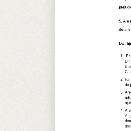
prejudi
5. Are
de a le
Dar, fi
Est
Din
Buz
Cas
I-a
de 
Are
înț
aju
Are
Ang
doa
doc