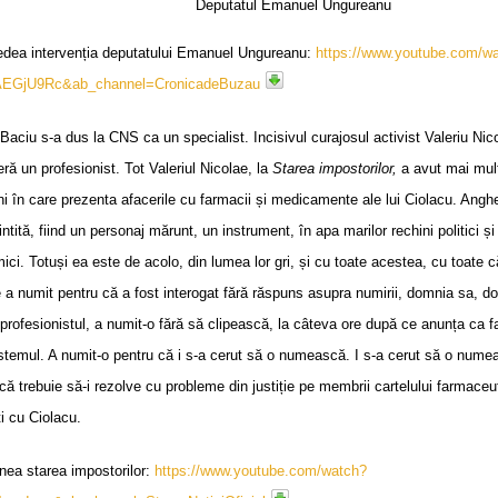
Deputatul Emanuel Ungureanu
edea intervenția deputatului Emanuel Ungureanu:
https://www.youtube.com/w
AEGjU9Rc&ab_channel=CronicadeBuzau
Baciu s-a dus la CNS ca un specialist. Incisivul curajosul activist Valeriu Nico
ră un profesionist. Tot Valeriul Nicolae, la
Starea impostorilor,
a avut mai mul
i în care prezenta afacerile cu farmacii și medicamente ale lui Ciolacu. Angh
ntită, fiind un personaj mărunt, un instrument, în apa marilor rechini politici și
ci. Totuși ea este de acolo, din lumea lor gri, și cu toate acestea, cu toate c
 a numit pentru că a fost interogat fără răspuns asupra numirii, domnia sa, d
profesionistul, a numit-o fără să clipească, la câteva ore după ce anunța ca f
istemul. A numit-o pentru că i s-a cerut să o numească. I s-a cerut să o nume
că trebuie să-i rezolve cu probleme din justiție pe membrii cartelului farmaceu
i cu Ciolacu.
nea starea impostorilor:
https://www.youtube.com/watch?