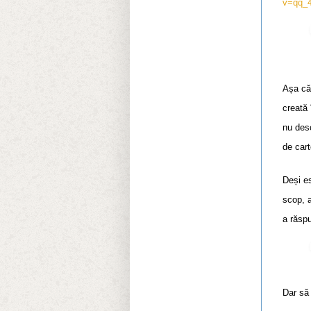
v=qq_4
Așa că,
creată 
nu desc
de cart
Deși es
scop, 
a răspu
Dar s