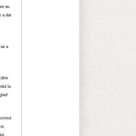
are au
i a dat
iar a
către
ndul la
ghel!
l
octorul
ei,
rii