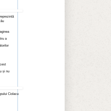
reprezintă
zău
maginea
tru a
torilor
acest
u și nu
pului Ciolacu