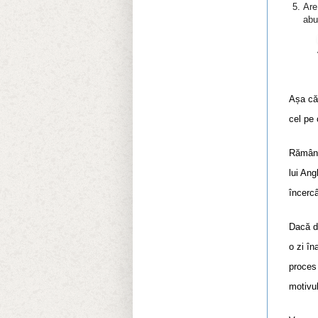
Are
abu
Așa că
cel pe 
Rămâne
lui Ang
încerc
Dacă d
o zi în
proces 
motivul