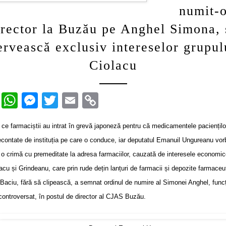
numit-
irector la Buzău pe Anghel Simona, 
ervească exclusiv intereselor grupul
Ciolacu
F
W
M
T
E
C
a
h
e
wi
m
o
 ce farmaciștii au intrat în grevă japoneză pentru că medicamentele paciențilo
c
at
ss
tt
ail
p
econtate de instituția pe care o conduce, iar deputatul Emanuil Ungureanu vor
e
s
e
er
y
 o crimă cu premeditate la adresa farmaciilor, cauzată de interesele economic
b
A
n
Li
lacu și Grindeanu, care prin rude dețin lanțuri de farmacii și depozite farmaceu
o
p
g
n
Baciu, fără să clipească, a semnat ordinul de numire al Simonei Anghel, func
o
p
er
k
controversat, în postul de director al CJAS Buzău.
k