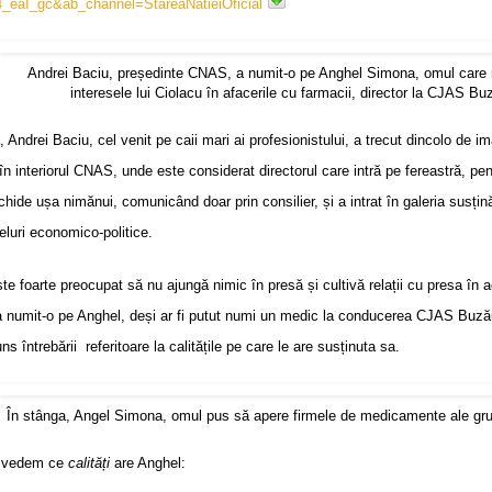
_eaI_gc&ab_channel=StareaNatieiOficial
Andrei Baciu, președinte CNAS, a numit-o pe Anghel Simona, omul care 
interesele lui Ciolacu în afacerile cu farmacii, director la CJAS Bu
 Andrei Baciu, cel venit pe caii mari ai profesionistului, a trecut dincolo de i
în interiorul CNAS, unde este considerat directorul care intră pe fereastră, pen
hide ușa nimănui, comunicând doar prin consilier, și a intrat în galeria susțină
eluri economico-politice.
te foarte preocupat să nu ajungă nimic în presă și cultivă relații cu presa în 
a numit-o pe Anghel, deși ar fi putut numi un medic la conducerea CJAS Buză
ns întrebării referitoare la calitățile pe care le are susținuta sa.
În stânga, Angel Simona, omul pus să apere firmele de medicamente ale gru
ă vedem ce
calități
are Anghel: