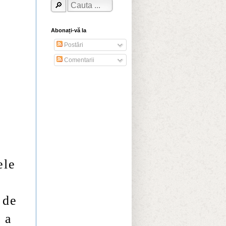
Abonați-vă la
Postări
Comentarii
ele
 de
 a