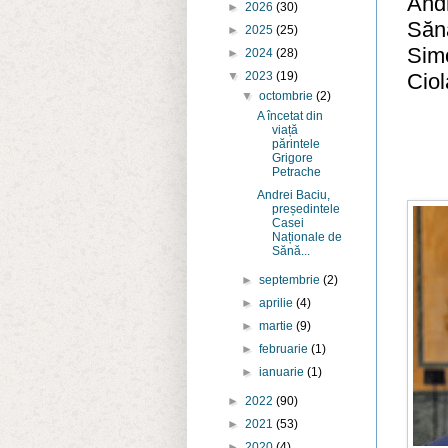
Andr
►
2026
(30)
Sănă
►
2025
(25)
Simo
►
2024
(28)
Cio
▼
2023
(19)
▼
octombrie
(2)
A încetat din
viață
părintele
Grigore
Petrache
Andrei Baciu,
președintele
Casei
Naționale de
Sănă...
►
septembrie
(2)
►
aprilie
(4)
►
martie
(9)
►
februarie
(1)
►
ianuarie
(1)
►
2022
(90)
►
2021
(53)
►
2020
(4)