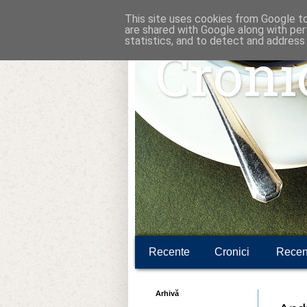
This site uses cookies from Google to 
are shared with Google along with per
statistics, and to detect and address
Croni
Recente
Cronici
Recen
Arhivă