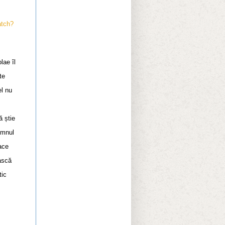
atch?
lae îl
te
el nu
ă știe
omnul
ace
ască
tic