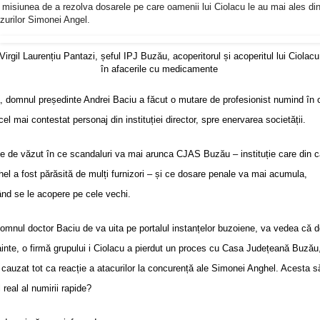
 misiunea de a rezolva dosarele pe care oamenii lui Ciolacu le au mai ales di
zurilor Simonei Angel.
Virgil Laurențiu Pantazi, șeful IPJ Buzău, acoperitorul și acoperitul lui Ciolacu
în afacerile cu medicamente
, domnul președinte Andrei Baciu a făcut o mutare de profesionist numind în 
cel mai contestat personaj din instituției director, spre enervarea societății.
 de văzut în ce scandaluri va mai arunca CJAS Buzău – instituție care din 
hel a fost părăsită de mulți furnizori – și ce dosare penale va mai acumula,
ând se le acopere pe cele vechi.
omnul doctor Baciu de va uita pe portalul instanțelor buzoiene, va vedea că d
ainte, o firmă grupului i Ciolacu a pierdut un proces cu Casa Județeană Buzău
cauzat tot ca reacție a atacurilor la concurență ale Simonei Anghel. Acesta să
 real al numirii rapide?