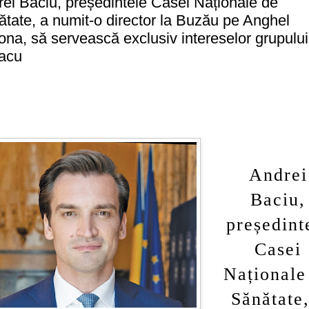
ei Baciu, președintele Casei Naționale de
tate, a numit-o director la Buzău pe Anghel
na, să servească exclusiv intereselor grupului
lacu
Andrei
Baciu,
președint
Casei
Naționale
Sănătate,