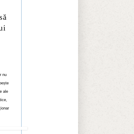
o
să
ui
r nu
bește
e ale
tice,
ționar