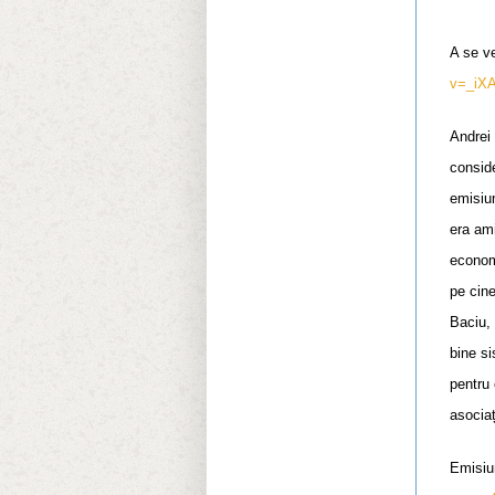
A se v
v=_iX
Andrei 
conside
emisiun
era ami
economi
pe cine
Baciu, 
bine s
pentru 
asociaț
Emisiu