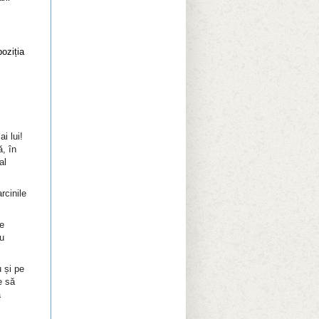
oziția
i lui!
ă, în
al
rcinile
de
nu
u și pe
e să
a