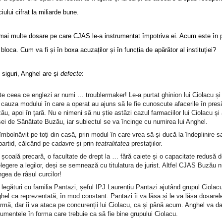
ciului cifrat la miliarde bune.
 mai multe dosare pe care CJAS le-a instrumentat împotriva ei. Acum este în p
 bloca. Cum va fi și în boxa acuzaților și în funcția de apărător al instituției?
ți siguri, Anghel are și
defecte
:
e ceea ce englezi ar numi … troublermaker! Le-a purtat ghinion lui Ciolacu și a
 cauza modului în care a operat au ajuns să le fie cunoscute afacerile în pres
ău, apoi în țară. Nu e nimeni să nu știe astăzi cazul farmaciilor lui Ciolacu și 
ei de Sănătate Buzău, iar subiectul se va încinge cu numirea lui Anghel.
 îmbolnăvit pe toți din casă, prin modul în care vrea să-și ducă la îndeplinire sa
partid, călcând pe cadavre și prin
teatralitatea
prestațiilor.
 școală precară, o facultate de drept la … fără caiete și o capacitate redusă 
elegere a legilor, deși se semnează cu titulatura de jurist. Altfel CJAS Buzău 
ngea de râsul curcilor!
 legături cu familia Pantazi, șeful IPJ Laurențiu Pantazi ajutând grupul Ciolac
hel ca reprezentată, în mod constant. Pantazi îi va lăsa și le va lăsa dosarel
rmă, dar îi va ataca pe concurenții lui Ciolacu, ca și până acum. Anghel va d
umentele în forma care trebuie ca să fie bine grupului Ciolacu.