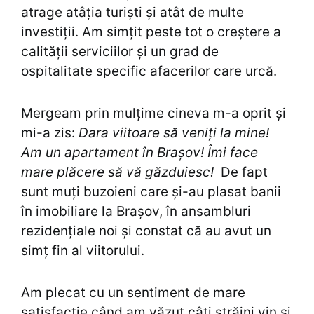
atrage atâția turiști și atât de multe
investiții. Am simțit peste tot o creștere a
calității serviciilor și un grad de
ospitalitate specific afacerilor care urcă.
Mergeam prin mulțime cineva m-a oprit și
mi-a zis:
Dara viitoare să veniți la mine!
Am un apartament în Brașov! Îmi face
mare plăcere să vă găzduiesc!
De fapt
sunt muți buzoieni care și-au plasat banii
în imobiliare la Brașov, în ansambluri
rezidențiale noi și constat că au avut un
simț fin al viitorului.
Am plecat cu un sentiment de mare
satisfacție când am văzut câți străini vin și