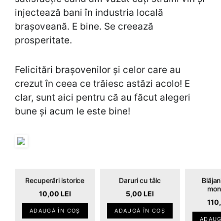
injectează bani în industria locală
brașoveană. E bine. Se creează
prosperitate.
Felicitări brașovenilor și celor care au
crezut în ceea ce trăiesc astăzi acolo! E
clar, sunt aici pentru că au făcut alegeri
bune și acum le este bine!
Recuperări istorice
Daruri cu tâlc
Blăjani
mon
10,00
LEI
5,00
LEI
110
ADAUGĂ ÎN COȘ
ADAUGĂ ÎN COȘ
ADAUG