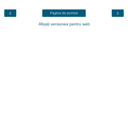
‹
›
Pagina de pornire
Afișați versiunea pentru web