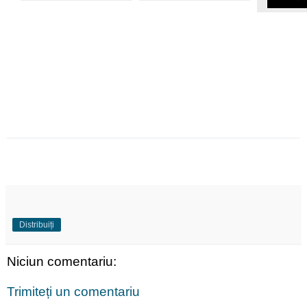
ene
Distribuiți
Niciun comentariu:
Trimiteți un comentariu