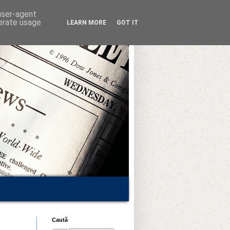
 user-agent
nerate usage
LEARN MORE
GOT IT
Caută