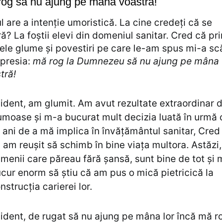
og să nu ajung pe mâna voastră!
ul are a intenție umoristică. La cine credeți că se
ră? La foștii elevi din domeniul sanitar. Cred că pri
ele glume și povestiri pe care le-am spus mi-a sc
xpresia:
mă rog la Dumnezeu să nu ajung pe mâna
tră!
ident, am glumit. Am avut rezultate extraordinar 
umoase și m-a bucurat mult decizia luată în urmă 
 ani de a mă implica în învățământul sanitar, Cred
 am reușit să schimb în bine viața multora. Astăzi,
menii care păreau fără șansă, sunt bine de tot și 
cur enorm să știu că am pus o mică pietricică la
nstrucția carierei lor.
ident, de rugat să nu ajung pe mâna lor încă mă r