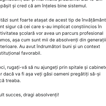
pășit și cred că am înțeles bine sistemul.
tăzi sunt foarte atașat de acest tip de învățământ
nt sigur că cei care s-au implicat conștiincios în
tivitatea școlară vor avea un parcurs profesional
umos, așa cum sunt mii de absolvenți din generații
terioare. Au avut îndrumători buni și un context
stituțional favorabil.
ci, rugați-vă să nu ajungeți prin spitale și cabinet
r dacă va fi așa veți găsi oameni pregătiți să-și
că treaba.
lt succes, dragi absolvenți!