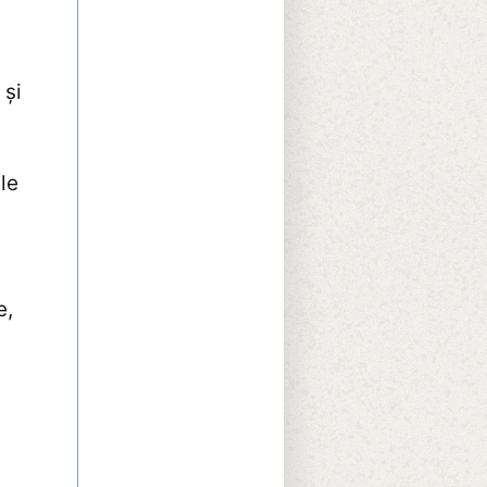
 și
le
e,