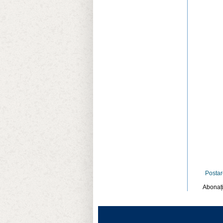
E
.
Postar
Abonați