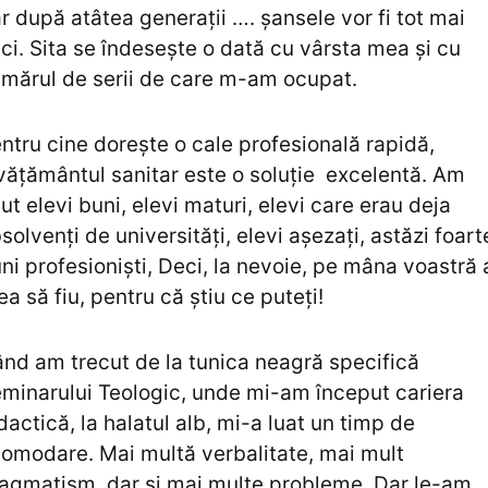
r după atâtea generații …. șansele vor fi tot mai
ci. Sita se îndesește o dată cu vârsta mea și cu
mărul de serii de care m-am ocupat.
ntru cine dorește o cale profesională rapidă,
vățământul sanitar este o soluție excelentă. Am
ut elevi buni, elevi maturi, elevi care erau deja
solvenți de universități, elevi așezați, astăzi foart
ni profesioniști, Deci, la nevoie, pe mâna voastră 
ea să fiu, pentru că știu ce puteți!
nd am trecut de la tunica neagră specifică
minarului Teologic, unde mi-am început cariera
dactică, la halatul alb, mi-a luat un timp de
omodare. Mai multă verbalitate, mai mult
agmatism, dar și mai multe probleme. Dar le-am