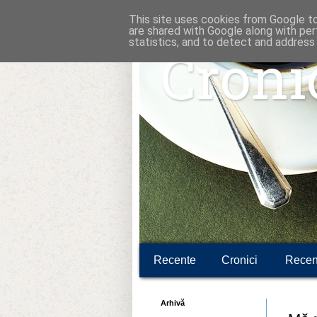
This site uses cookies from Google to 
are shared with Google along with per
statistics, and to detect and address
Croni
Recente
Cronici
Recen
Arhivă