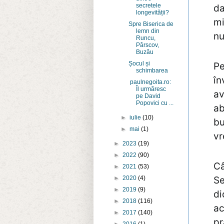
secretele
da
longevității?
mi
Spre Biserica de
lemn din
nu
Runcu,
Pârscov,
Buzău
Șocul și
Pe
schimbarea
în
paulnegoita.ro:
Îl urmăresc
av
pe David
Popovici cu ...
ab
►
iulie
(10)
bu
►
mai
(1)
vr
►
2023
(19)
►
2022
(90)
Câ
►
2021
(53)
Se
►
2020
(4)
►
2019
(9)
di
►
2018
(116)
ac
►
2017
(140)
pr