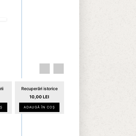
ii
Recuperări istorice
REDU
10,00
LEI
CERI!
OȘ
ADAUGĂ ÎN COȘ
Cuvant despre Cer
Blă