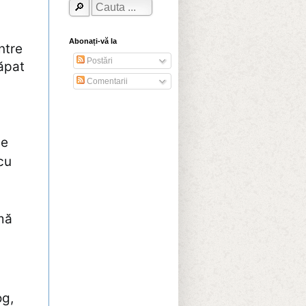
Abonați-vă la
ntre
Postări
ăpat
Comentarii
de
cu
mă
og,