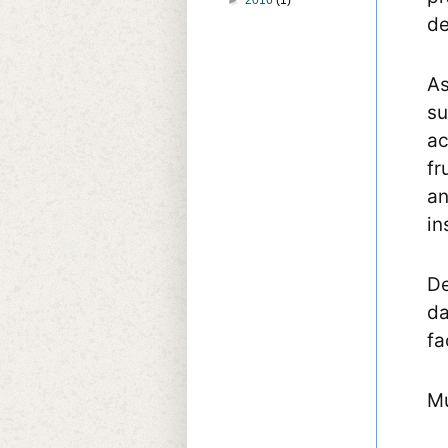
►
2016
(1)
de
As
su
ac
fr
an
in
De
da
fa
Mu