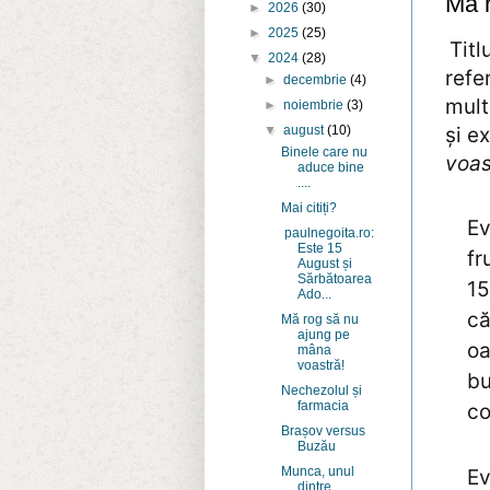
Mă r
►
2026
(30)
►
2025
(25)
Titl
▼
2024
(28)
refe
►
decembrie
(4)
mult
►
noiembrie
(3)
și e
▼
august
(10)
Binele care nu
voas
aduce bine
....
Mai citiți?
Ev
paulnegoita.ro:
Este 15
fr
August și
Sărbătoarea
15
Ado...
că
Mă rog să nu
ajung pe
oa
mâna
voastră!
bu
Nechezolul și
farmacia
co
Brașov versus
Buzău
Munca, unul
Ev
dintre