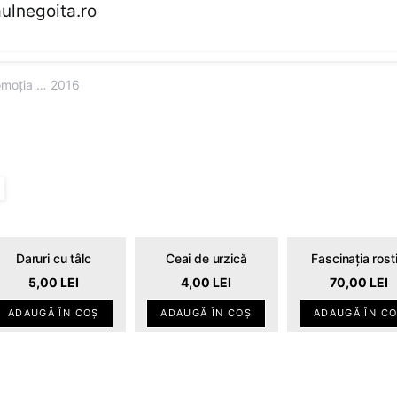
ulnegoita.ro
omoția … 2016
Daruri cu tâlc
Ceai de urzică
Fascinația rostir
5,00
LEI
4,00
LEI
70,00
LEI
ADAUGĂ ÎN COȘ
ADAUGĂ ÎN COȘ
ADAUGĂ ÎN C