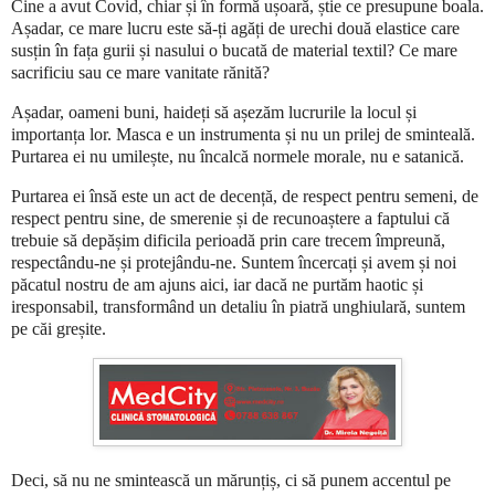
Cine a avut Covid, chiar și în formă ușoară, știe ce presupune boala.
Așadar, ce mare lucru este să-ți agăți de urechi două elastice care
susțin în fața gurii și nasului o bucată de material textil? Ce mare
sacrificiu sau ce mare vanitate rănită?
Așadar, oameni buni, haideți să așezăm lucrurile la locul și
importanța lor. Masca e un instrumenta și nu un prilej de sminteală.
Purtarea ei nu umilește, nu încalcă normele morale, nu e satanică.
Purtarea ei însă este un act de decență, de respect pentru semeni, de
respect pentru sine, de smerenie și de recunoaștere a faptului că
trebuie să depășim dificila perioadă prin care trecem împreună,
respectându-ne și protejându-ne. Suntem încercați și avem și noi
păcatul nostru de am ajuns aici, iar dacă ne purtăm haotic și
iresponsabil, transformând un detaliu în piatră unghiulară, suntem
pe căi greșite.
Deci, să nu ne smintească un mărunțiș, ci să punem accentul pe