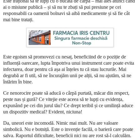
Este irațional să te lupți cu o bucată de cârpă – mai ales atunci când
ai o misiune publică – și să nu te zbați să pui presiune pe cei
responsabili ca oamenii bolnavi să aibă medicamente și să fie cât
mai bine tratați.
Este egoism să promovezi cu nesaț, beneficiind de o poziție de
influență oarecare, lupta împotriva unui instrument care poate evita
infectarea, doar pentru că așa ai înțeles tu că stau lucrurile. Mai
degrabă ar fi util, să ne încurajăm unii pe alții, să nu ajutăm, să ne
întărim în bine.
Ce nenorocire poate să aducă o cârpă purtată, măcar din respect,
peste nas și gură? Ce vitejie este aceea să te lupți cu evidența,
expunând pe cei din jurul tău? Ce drept teribil și ce umilință aduce
un dispozitiv medical? Evident, niciuna!
Da, uneori este incomodă. Nimic mai mult. Nu are valoare
simbolică. Nu e botniță. Este o invenție facilă, o barieră care poate
salva. Raportul dificultate, beneficii nici nu are rost să-l calculăm.