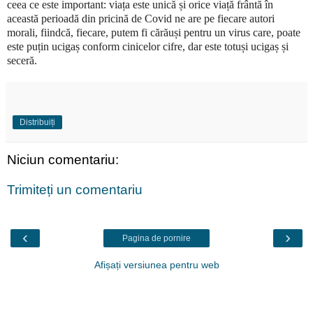
ceea ce este important: viața este unică și orice viață frântă în
această perioadă din pricină de Covid ne are pe fiecare autori
morali, fiindcă, fiecare, putem fi cărăuși pentru un virus care, poate
este puțin ucigaș conform cinicelor cifre, dar este totuși ucigaș și
seceră.
Distribuiți
Niciun comentariu:
Trimiteți un comentariu
‹
›
Pagina de pornire
Afișați versiunea pentru web