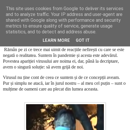
This site uses cookies from Google to deliver its services
Cronici
and to analyze traffic. Your IP address and user-agent are
shared with Google along with performance and security
metrics to ensure quality of service, generate usage
statistics, and to detect and address abuse.
De ce smintește masca?
LEARN MORE
GOT IT
Rămân pe zi ce trece mai uimit de reacțiile nefirești cu care se este
negată o realitatea. Suntem în pandemie și acesta este adevărul.
Povestea apariției virusului are noima ei, dar, până la decriptare,
avem o singură soluție: să avem grijă de noi.
Virusul nu ține cont de ceea ce suntem și de ce concepții aveam.
Pur și simplu ne atacă, iar în jurul nostru – al meu cel puțin – sunt o
mulțime de oameni care au plecat din lumea aceasta.