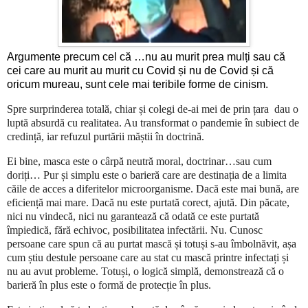
Argumente precum cel că …nu au murit prea mulți sau că
cei care au murit au murit cu Covid și nu de Covid și că
oricum mureau, sunt cele mai teribile forme de cinism.
Spre surprinderea totală, chiar și colegi de-ai mei de prin țara dau o
luptă absurdă cu realitatea. Au transformat o pandemie în subiect de
credință, iar refuzul purtării măștii în doctrină.
Ei bine, masca este o cârpă neutră moral, doctrinar…sau cum
doriți… Pur și simplu este o barieră care are destinația de a limita
căile de acces a diferitelor microorganisme. Dacă este mai bună, are
eficiență mai mare. Dacă nu este purtată corect, ajută. Din păcate,
nici nu vindecă, nici nu garantează că odată ce este purtată
împiedică, fără echivoc, posibilitatea infectării. Nu. Cunosc
persoane care spun că au purtat mască și totuși s-au îmbolnăvit, așa
cum știu destule persoane care au stat cu mască printre infectați și
nu au avut probleme. Totuși, o logică simplă, demonstrează că o
barieră în plus este o formă de protecție în plus.