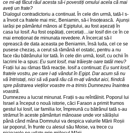
ce mi-ați făcut răul acesta să-i povestiți omului acela că mai
aveți un frate?
Dialogul contradictoriu a continuat. În cele din urmă, tată-l s-
a învoit ca fratele mai mic, Beniamin, să-i însoțească. Ajunși
iarăși pe pământul mănos al Egiptului, au fost așezați în
casa lui Iosif. Au fost ospătați, cercetați…iar Iosif din ce în ce
mai emoționat de minunata revedere. A încercat să-l
oprească de data aceasta pe Beniamin, însă Iuda, cel ce se
pusese chezaș, a cerut să rămână el ostatic, pentru a nu
face rău bătrânului lor tată. În cele din urmă, Iosif, cu ochii în
lacrimi le-a spus:
Eu sunt Iosif, mai trăiește oare tatăl meu?
Frații lui au rămas fără reacție. Iosif a continuat:
Eu sunt Iosif,
fratele vostru, pe care l-ați vândut în Egipt. Dar acum să nu
vă întristați, nici să vă pară rău că m-ați vândut aici, fiindcă
spre păstrarea vieților voastre m-a trimis Dumnezeu înaintea
voastră.
Dumnezeu a lucrat minunat. Frații s-au reîntâlnit. Poporul lui
Israel a început o nouă istorie, căci Faraon a primit frumos
gestul lui Iosif, iar familia lor, împreună cu bătrânul tată s-au
strămut în aceste pământuri mănoase unde vor sălășlui
până când mâna Domnului va despica valurile Mării Roșii
iar poporul, în frunte cu alesul său Moise, va trece cu
picioarele ne udate prin mijlocul Mării.