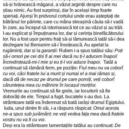
să-și hrănească măgarul, a văzut arginții despre care nu
știau nimic. Au fost surprinși, dar în același timp foarte
speriați. Ajunși în pridvorul cortului unde erau așteptați de
bătrânul lor părinte, care cu mâna streașină căuta să-i vadă
în zare, au început să istorisească tot ce au văzut și au trăit.
I-au explicat și împuținarea lor, dar și cerința binefăcătorului
lor. Nu a fost ușor pentru frați să-și lămurească tatăl să-i dea
dezlegare lui Benianim să-i însoțească. Au apelat la
rugăminți, dar și la
garanții:
Ruben i-a spus tatălui său:
Poți
să-i omori pe cei doi fi ai mei dacă nu ți-l aducem înapoi!
Încredințează-mi-l mie și eu ți-l voi aduce înapoi.
Tatăl a
continuat să rămână ferm, pe poziție:
Fiul meu nu va coborî
cu voi, căci fratele lui a murit și numai el a mai rămas și,
dacă dă de necaz pe drumul pe care porniți, veți coborî
căruntețea mea cu mâhnire în locașul morților.
Vremurile au continuat să fie grele, iar locuitorii să fie
doborâți de ele. Timpul a fugit, bucatele s-au dus. La
strâmtoare tatăl ea îndemnat să bată iarăși drumul Egiptului.
Iuda, unul dintre fii săi, i-a răspuns răspicat:
Omul acesta
ne-a spus sub jurământ: ne veți vedea fața mea dacă fratele
vostru nu va fi cu voi.
Deși era la strâmtoare lamentațiile tatălui au continuat:
De