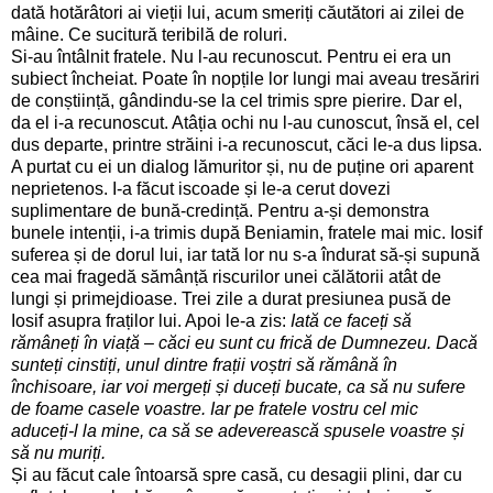
dată hotărâtori ai vieții lui, acum smeriți căutători ai zilei de
mâine. Ce sucitură teribilă de roluri.
Si-au întâlnit fratele. Nu l-au recunoscut. Pentru ei era un
subiect încheiat. Poate în nopțile lor lungi mai aveau tresăriri
de conștiință, gândindu-se la cel trimis spre pierire. Dar el,
da el i-a recunoscut. Atâția ochi nu l-au cunoscut, însă el, cel
dus departe, printre străini i-a recunoscut, căci le-a dus lipsa.
A purtat cu ei un dialog lămuritor și, nu de puține ori aparent
neprietenos. I-a făcut iscoade și le-a cerut dovezi
suplimentare de bună-credință. Pentru a-și demonstra
bunele intenții, i-a trimis după Beniamin, fratele mai mic. Iosif
suferea și de dorul lui, iar tată lor nu s-a îndurat să-și supună
cea mai fragedă sămânță riscurilor unei călătorii atât de
lungi și primejdioase. Trei zile a durat presiunea pusă de
Iosif asupra fraților lui. Apoi le-a zis:
Iată ce faceți să
rămâneți în viață – căci eu sunt cu frică de Dumnezeu. Dacă
sunteți cinstiți, unul dintre frații voștri să rămână în
închisoare, iar voi mergeți și duceți bucate, ca să nu sufere
de foame casele voastre. Iar pe fratele vostru cel mic
aduceți-l la mine, ca să se adeverească spusele voastre și
să nu muriți.
Și au făcut cale întoarsă spre casă, cu desagii plini, dar cu