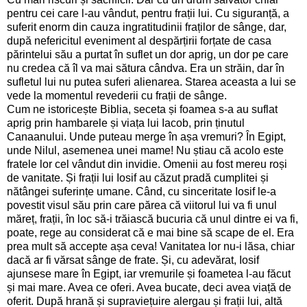
pentru cei care l-au vândut, pentru frații lui. Cu siguranță, a
suferit enorm din cauza ingratitudinii fraților de sânge, dar,
după nefericitul eveniment al despărțirii forțate de casa
părintelui său a purtat în suflet un dor aprig, un dor pe care
nu credea că îl va mai sătura cândva. Era un străin, dar în
sufletul lui nu putea suferi alienarea. Starea aceasta a lui se
vede la momentul revederii cu frații de sânge.
Cum ne istoricește Biblia, seceta și foamea s-a au suflat
aprig prin hambarele și viața lui Iacob, prin ținutul
Canaanului. Unde puteau merge în așa vremuri? În Egipt,
unde Nilul, asemenea unei mame! Nu știau că acolo este
fratele lor cel vândut din invidie. Omenii au fost mereu roși
de vanitate. Și frații lui Iosif au căzut pradă cumplitei și
nătângei suferințe umane. Când, cu sinceritate Iosif le-a
povestit visul său prin care părea că viitorul lui va fi unul
măreț, frații, în loc să-i trăiască bucuria că unul dintre ei va fi,
poate, rege au considerat că e mai bine să scape de el. Era
prea mult să accepte așa ceva! Vanitatea lor nu-i lăsa, chiar
dacă ar fi vărsat sânge de frate. Și, cu adevărat, Iosif
ajunsese mare în Egipt, iar vremurile și foametea l-au făcut
și mai mare. Avea ce oferi. Avea bucate, deci avea viață de
oferit. După hrană și supraviețuire alergau și frații lui, altă