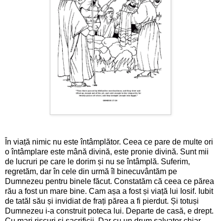
În viață nimic nu este întâmplător. Ceea ce pare de multe ori
o întâmplare este mână divină, este pronie divină. Sunt mii
de lucruri pe care le dorim și nu se întâmplă. Suferim,
regretăm, dar în cele din urmă îl binecuvântăm pe
Dumnezeu pentru binele făcut. Constatăm că ceea ce părea
rău a fost un mare bine. Cam așa a fost și viață lui Iosif. Iubit
de tatăl său și invidiat de frați părea a fi pierdut. Și totuși
Dumnezeu i-a construit poteca lui. Departe de casă, e drept.
Cu mari riscuri și sacrificii. Dar cu un drum salvator chiar