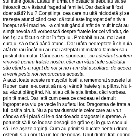
sufletele goale. Lăsau în urmă un ostatic și trebuiau să se
întoarcă cu vlăstarul fraged al familiei. Dar dacă ar fi fost
doar atât!? Nu!? Conștiința, cea care nu uită niciodată și se
trezește atunci când crezi că totul este îngropat definitiv a
început să-i macine. I-a chinuit gândul atât de mult încât au
simțit nevoia să vorbească despre fratele lor cel vândut, de
Iosif și au făcut-o chiar în fața lui. Probabil nu au mai avut
curajul să o facă până atunci. Dar urâta nedreptate îi chinuia
atât de rău încât nu au mai așteptat intimitatea familiei sau
pustiul drumului. Gândeau și spuneau…
cu adevărat suntem
vinovați pentru fratele nostru, căci am văzut jale sufletului
său când s-a rugat de noi și nu i-am dat ascultare; de aceea
a venit peste noi nenorocirea aceasta.
A auzit toate aceste remușcări Iosif, a rememorat spusele lui
Ruben care le-a cerut să nu-și vândă fratele și a plâns. Nu l-
au văzut plângând. Nu știau că le știa limba, căci vorbeau
prin tălmaci. Dar iată cum ceea ce credeau ei demult
îngropat era viu pe vecie în sufletul lor. Dragostea de frate a
lui Iosif a biruit. Nu a purtat dușmănie celor care au vrut
cândva să-l piară ci le-a dat dovada dragostei supreme. A
poruncit să li se îndese desagii de grâne și în gura sacului
să li se așeze arginți. Cum au primit și bucate pentru drum,
osteniți s-au oprit la un loc de popas. Unul dintre frați dorind