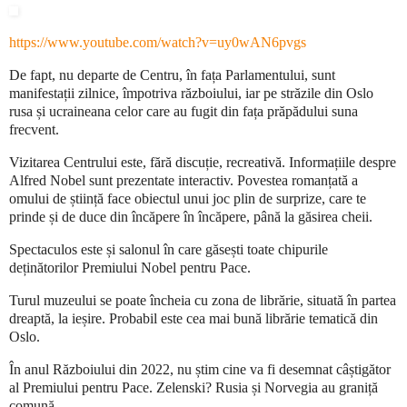
https://www.youtube.com/watch?v=uy0wAN6pvgs
De fapt, nu departe de Centru, în fața Parlamentului, sunt
manifestații zilnice, împotriva războiului, iar pe străzile din Oslo
rusa și ucraineana celor care au fugit din fața prăpădului suna
frecvent.
Vizitarea Centrului este, fără discuție, recreativă. Informațiile despre
Alfred Nobel sunt prezentate interactiv. Povestea romanțată a
omului de știință face obiectul unui joc plin de surprize, care te
prinde și de duce din încăpere în încăpere, până la găsirea cheii.
Spectaculos este și salonul în care găsești toate chipurile
deținătorilor Premiului Nobel pentru Pace.
Turul muzeului se poate încheia cu zona de librărie, situată în partea
dreaptă, la ieșire. Probabil este cea mai bună librărie tematică din
Oslo.
În anul Războiului din 2022, nu știm cine va fi desemnat câștigător
al Premiului pentru Pace. Zelenski? Rusia și Norvegia au graniță
comună ….