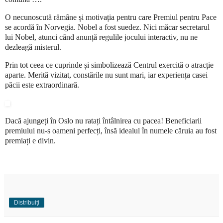
O necunoscută rămâne și motivația pentru care Premiul pentru Pace
se acordă în Norvegia. Nobel a fost suedez. Nici măcar secretarul
lui Nobel, atunci când anunță regulile jocului interactiv, nu ne
dezleagă misterul.
Prin tot ceea ce cuprinde și simbolizează Centrul exercită o atracție
aparte. Merită vizitat, constările nu sunt mari, iar experiența casei
păcii este extraordinară.
Dacă ajungeți în Oslo nu ratați întâlnirea cu pacea! Beneficiarii
premiului nu-s oameni perfecți, însă idealul în numele căruia au fost
premiați e divin.
Distribuiți