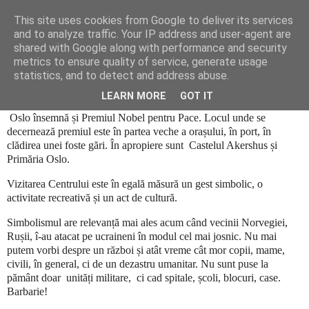
This site uses cookies from Google to deliver its services
Cronici
and to analyze traffic. Your IP address and user-agent are
shared with Google along with performance and security
metrics to ensure quality of service, generate usage
statistics, and to detect and address abuse.
În casa păcii
LEARN MORE
GOT IT
Oslo însemnă și Premiul Nobel pentru Pace. Locul unde se
decernează premiul este în partea veche a orașului, în port, în
clădirea unei foste gări. În apropiere sunt Castelul Akershus și
Primăria Oslo.
Vizitarea Centrului este în egală măsură un gest simbolic, o
activitate recreativă și un act de cultură.
Simbolismul are relevanță mai ales acum când vecinii Norvegiei,
Rușii, î-au atacat pe ucraineni în modul cel mai josnic. Nu mai
putem vorbi despre un război și atât vreme cât mor copii, mame,
civili, în general, ci de un dezastru umanitar. Nu sunt puse la
pământ doar unități militare, ci cad spitale, școli, blocuri, case.
Barbarie!