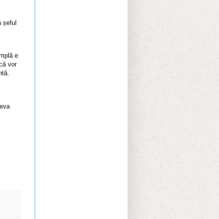
ă șeful
âmplă e
 că vor
ntă.
teva