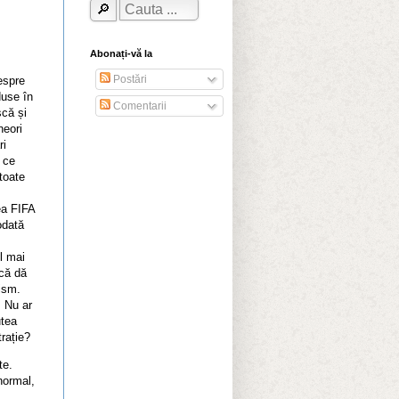
Abonați-vă la
Postări
espre
use în
Comentarii
scă și
neori
ri
 ce
toate
ea FIFA
odată
l mai
 că dă
ism.
. Nu ar
utea
rație?
te.
 normal,