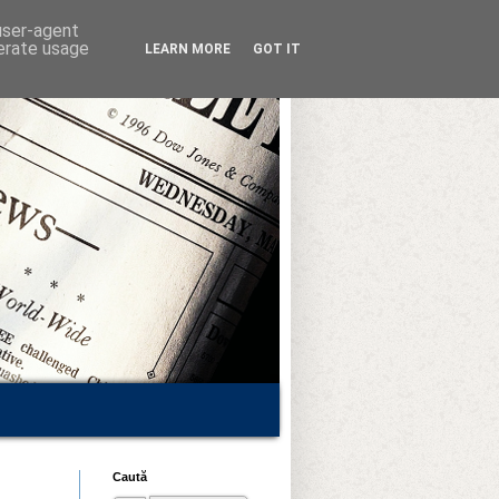
 user-agent
nerate usage
LEARN MORE
GOT IT
Caută