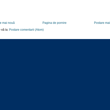
e mai nouă
Pagina de pornire
Postare ma
-vă la:
Postare comentarii (Atom)