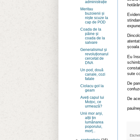
administrație
hotărâr
Meritau
buzoienii și
Evident
niște scuze la
stindar
cap de POD
expuner
Coada de la
pâine și
Dincolo
coada de la
atentat
salvare
școala 
Generalismul și
revoluționarul
Eu însu
cercetat de
schimb
DNA
constat
Un pod, două
sute co
canale, cozi
fatale
De parc
Ciolacu gol la
confuz
geam
Aveți capul lui
De acee
Moțoc, ce
urmează?
paulneg
Unii mor arși,
alții țin
lumânarea
poporului,
morț...
Etiche