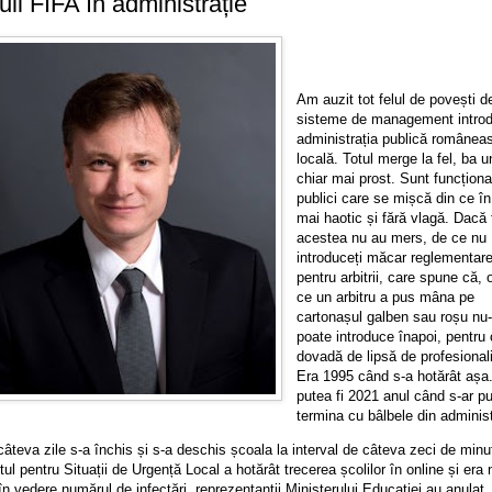
li FIFA în administrație
Am auzit tot felul de povești d
sisteme de management introd
administrația publică românea
locală. Totul merge la fel, ba u
chiar mai prost. Sunt funcționa
publici care se mișcă din ce în
mai haotic și fără vlagă. Dacă 
acestea nu au mers, de ce nu
introduceți măcar reglementar
pentru arbitrii, care spune că, 
ce un arbitru a pus mâna pe
cartonașul galben sau roșu nu-
poate introduce înapoi, pentru
dovadă de lipsă de profesional
Era 1995 când s-a hotărât așa
putea fi 2021 anul când s-ar p
termina cu bâlbele din administ
teva zile s-a închis și s-a deschis școala la interval de câteva zeci de minu
ul pentru Situații de Urgență Local a hotărât trecerea școlilor în online și era
n vedere numărul de infectări, reprezentanții Ministerului Educației au anulat