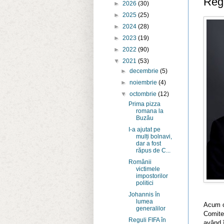
Regu
►
2026
(30)
►
2025
(25)
►
2024
(28)
►
2023
(19)
►
2022
(90)
▼
2021
(53)
►
decembrie
(5)
►
noiembrie
(4)
▼
octombrie
(12)
Prima pizza
romana la
Buzău
I-a ajutat pe
mulți bolnavi,
dar a fost
răpus de C...
Românii
victimele
impostorilor
politici
Johannis în
lumea
Acum câ
generalilor
Comitet
Reguli FIFA în
având î