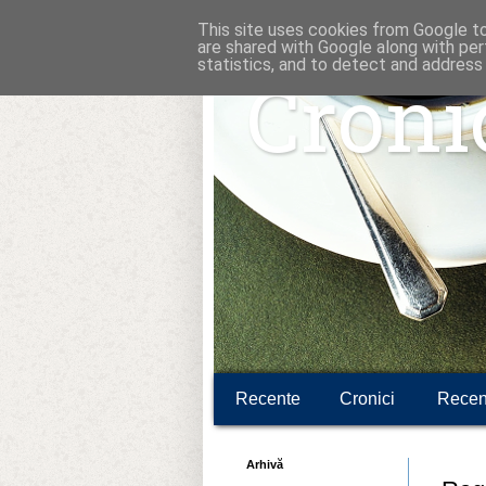
This site uses cookies from Google to 
are shared with Google along with per
statistics, and to detect and address
Croni
Recente
Cronici
Recen
Arhivă