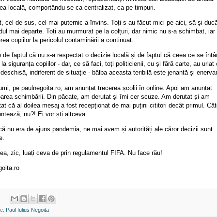
ea locală, comportându-se ca centralizat, ca pe timpuri.
, cel de sus, cel mai puternic a învins. Toți s-au făcut mici pe aici, să-și duc
dul mai departe. Toți au murmurat pe la colțuri, dar nimic nu s-a schimbat, iar
ea copiilor la pericolul contaminării a continuat.
 de faptul că nu s-a respectat o decizie locală și de faptul că ceea ce se înt
 la siguranța copiilor - dar, ce să faci, toți politicienii, cu și fără carte, au urlat
deschisă, indiferent de situație - bâlba aceasta teribilă este jenantă și enerva
mi, pe paulnegoita.ro, am anunțat trecerea școlii în online. Apoi am anunțat
area schimbării. Din păcate, am derutat și îmi cer scuze. Am derutat și am
at că al doilea mesaj a fost recepționat de mai puțini cititori decât primul. Câ
ntează, nu?! Ei vor ști altceva.
ă nu era de ajuns pandemia, ne mai avem și autorități ale căror decizii sunt
e.
a, zic, luați ceva de prin regulamentul FIFA. Nu face rău!
oita.ro
te:
Paul Iulius Negoita