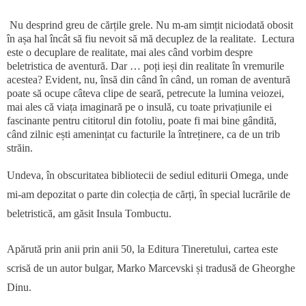
Nu desprind greu de cărțile grele. Nu m-am simțit niciodată obosit
în așa hal încât să fiu nevoit să mă decuplez de la realitate. Lectura
este o decuplare de realitate, mai ales când vorbim despre
beletristica de aventură. Dar … poți ieși din realitate în vremurile
acestea? Evident, nu, însă din când în când, un roman de aventură
poate să ocupe câteva clipe de seară, petrecute la lumina veiozei,
mai ales că viața imaginară pe o insulă, cu toate privațiunile ei
fascinante pentru cititorul din fotoliu, poate fi mai bine gândită,
când zilnic ești amenințat cu facturile la întreținere, ca de un trib
străin.
Undeva, în obscuritatea bibliotecii de sediul editurii Omega, unde
mi-am depozitat o parte din colecția de cărți, în special lucrările de
beletristică, am găsit Insula Tombuctu.
Apărută prin anii prin anii 50, la Editura Tineretului, cartea este
scrisă de un autor bulgar, Marko Marcevski și tradusă de Gheorghe
Dinu.