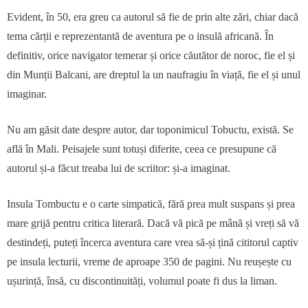
Evident, în 50, era greu ca autorul să fie de prin alte zări, chiar dacă
tema cărții e reprezentantă de aventura pe o insulă africană. În
definitiv, orice navigator temerar și orice căutător de noroc, fie el și
din Munții Balcani, are dreptul la un naufragiu în viață, fie el și unul
imaginar.
Nu am găsit date despre autor, dar toponimicul Tobuctu, există. Se
află în Mali. Peisajele sunt totuși diferite, ceea ce presupune că
autorul și-a făcut treaba lui de scriitor: și-a imaginat.
Insula Tombuctu e o carte simpatică, fără prea mult suspans și prea
mare grijă pentru critica literară. Dacă vă pică pe mână și vreți să vă
destindeți, puteți încerca aventura care vrea să-și țină cititorul captiv
pe insula lecturii, vreme de aproape 350 de pagini. Nu reușește cu
ușurință, însă, cu discontinuități, volumul poate fi dus la liman.