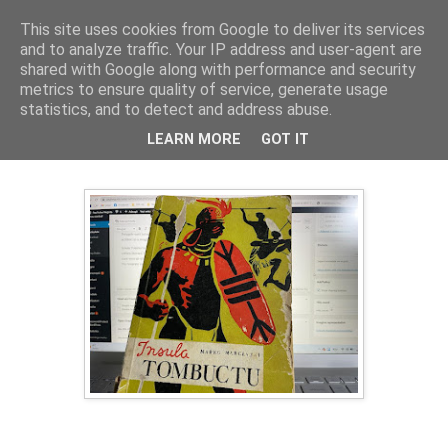
This site uses cookies from Google to deliver its services
Cronici
and to analyze traffic. Your IP address and user-agent are
shared with Google along with performance and security
metrics to ensure quality of service, generate usage
statistics, and to detect and address abuse.
Din când în când merge și puțină
LEARN MORE
GOT IT
aventură