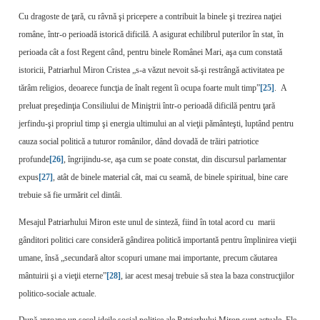
Cu dragoste de ţară, cu râvnă şi pricepere a contribuit la binele şi trezirea naţiei
române, într-o perioadă istorică dificilă. A asigurat echilibrul puterilor în stat, în
perioada cât a fost Regent când, pentru binele Românei Mari, aşa cum constată
istoricii, Patriarhul Miron Cristea „s-a văzut nevoit să-şi restrângă activitatea pe
tărâm religios, deoarece funcţia de înalt regent îi ocupa foarte mult timp”
[25]
. A
preluat preşedinţia Consiliului de Miniştrii într-o perioadă dificilă pentru ţară
jerfindu-şi propriul timp şi energia ultimului an al vieţii pământeşti, luptând pentru
cauza social politică a tuturor românilor, dând dovadă de trăiri patriotice
profunde
[26]
, îngrijindu-se, aşa cum se poate constat, din discursul parlamentar
expus
[27]
, atât de binele material cât, mai cu seamă, de binele spiritual, bine care
trebuie să fie urmărit cel dintâi.
Mesajul Patriarhului Miron este unul de sinteză, fiind în total acord cu marii
gânditori politici care consideră gândirea politică importantă pentru împlinirea vieţii
umane, însă „secundară altor scopuri umane mai importante, precum căutarea
mântuirii şi a vieţii eterne”
[28]
, iar acest mesaj trebuie să stea la baza construcţiilor
politico-sociale actuale.