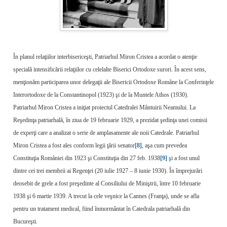
În planul relaţiilor interbisericeşti, Patriarhul Miron Cristea a acordat o atenţie
specială intensificării relaţiilor cu celelalte Biserici Ortodoxe surori. În acest sens,
menţionăm participarea unor delegaţii ale Bisericii Ortodoxe Române la Conferinţele
Interortodoxe de la Constantinopol (1923) şi de la Muntele Athos (1930).
Patriarhul Miron Cristea a iniţiat proiectul Catedralei Mântuirii Neamului. La
Reşedinţa patriarhală, în ziua de 19 februarie 1929, a prezidat şedinţa unei comisii
de experţi care a analizat o serie de amplasamente ale noii Catedrale. Patriarhul
Miron Cristea a fost ales conform legii ţării senator
[8]
, aşa cum prevedea
Constituţia României din 1923 şi Constituţia din 27 feb. 1938
[9]
şi a fost unul
dintre cei trei membrii ai Regenţei (20 iulie 1927 – 8 iunie 1930). În împrejurări
deosebit de grele a fost preşedinte al Consiliului de Miniştrii, între 10 februarie
1938 şi 6 martie 1939. A trecut la cele veşnice la Cannes (Franţa), unde se afla
pentru un tratament medical, fiind înmormântat în Catedrala patriarhală din
Bucureşti.