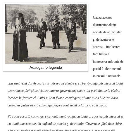
Cauza acestor
disfuncţionalităţi
sociale de atunci, dar
şi de acum este
aceeaşi – implicarea
fără limită a
intereselor mărunte de
Adăugați o legendă
partid în detrimentul
interesului naţional:
„
Eu sunt venit din Ardeal şi urmăresc cu atenţie şi cu bunăvoinţă părintească toată
dezvoltarea ţării şi activitatea tuturor guver­nelor, care s-au perindat de la război
încoace în fruntea ei. Astfel mi-am fixat o convingere, şi tare m-aş bucura, dacă
cineva ar putea să mă convingă despre contrariul celor ce o să le spun.
Vă spun această convingere cu toată bună­voinţa, cu toată dragostea părintească şi
cu toată durerea mea în sufletul de patriot şi de român. Guvernele, fără deosebire,
câte s-au perindat după război au făcut, după părerea mea, o mare greşeală.