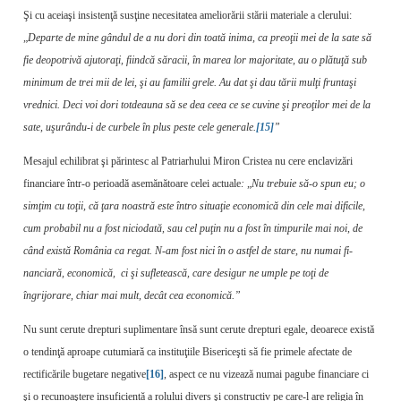
Şi cu aceiaşi insistenţă susţine necesitatea ameliorării stării materiale a clerului:
„
Departe de mine gândul de a nu dori din toată inima, ca preoţii mei de la sate să
fie deopotrivă ajutoraţi, fiindcă săracii, în marea lor majoritate, au o plătuţă sub
minimum de trei mii de lei, şi au familii grele. Au dat şi dau tării mulţi fruntaşi
vrednici. Deci voi dori totdeauna să se dea ceea ce se cuvine şi preoţilor mei de la
sate, uşurându-i de curbele în plus peste cele generale.
[15]
”
Mesajul echilibrat şi părintesc al Patriarhului Miron Cristea nu cere enclavizări
financiare într-o perioadă asemănătoare celei actuale
:
„
Nu trebuie să-o spun eu; o
simţim cu toţii, că ţara noastră este întro situaţie economică din cele mai dificile,
cum probabil nu a fost nicio­dată, sau cel puţin nu a fost în timpurile mai noi, de
când există România ca regat. N-am fost nici în o astfel de stare, nu numai fi­
nanciară, economică, ci şi sufletească, care desigur ne umple pe toţi de
îngrijorare, chiar mai mult, decât cea economică.”
Nu sunt cerute drepturi suplimentare însă sunt cerute drepturi egale, deoarece există
o tendinţă aproape cutumiară ca instituţiile Bisericeşti să fie primele afectate de
rectificările bugetare negative
[16]
, aspect ce nu vizează numai pagube financiare ci
şi o recunoaştere insuficientă a rolului divers şi constructiv pe care-l are religia în