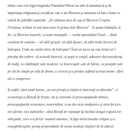
tehnic cum este legea bugetului Patriarhul Miron nu uită să amintească şi de
importanţa religioasă şi socială pe care o are Biserica şi misiunea sa într-o lume ce
suferă de prăvăliri materiale : „
În calitatea mea de cap al Bisericii Creş­tine
Ortodoxe, trebuie să mă intereseze în prima linie Biserica”. Se poate întâmpla, d-
lor, ca Biserica noas­tră, ca toate instituţiile — vorba apostolului Pavel — fiind
condusă de oameni — să aibă greşeli, să aibă lipsuri, să aibă multe lucruri de
îndreptat. Unde nu există nimic de îndrep­tat? Însă un lucru nu este iertat să-1
pierdeţi din vedere: că această biserică, cu popii ei simpli, adeseori desconsideraţi
de mulţi, cu cădelniţele sale modeste, cu bisericuţele sale de bârne, cu poveţele sale
pe cât de simple pe atât de divine, a crescut şi a produs sufletul acestui neam—fără
nici o exagerare.
Şi astfel, când toată lumea „nu noi preoţii şi slujitorii interesaţi ai altarului”, ci
economişti şi filosofi de frunte, vin şi con­stată că preocupaţiunile tehnice,
preocupaţiunile economice, materialiste, n-au dat nicio mulţumire şi nicio fericire,
nici ţărilor, nici indivizilor; când filosofi de reputaţie îşi înclină steagul raţiunii lor
mărginite, care n-a fericit neamul omenesc, în faţa misticismului religios şi a
evangheliceştilor poveţi propovăduite de aceşti modeşti slujitori de la altarul