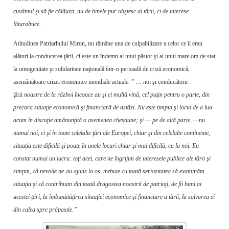
cuvântul şi să fie călăuzit, nu de binele pur obştesc al tării, ci de interese
lăturalnice.
Atitudinea Patriarhului Miron, nu rămâne una de culpabilizare a celor ce îi erau
alături la conducerea ţării, ci este un îndemn al unui păstor şi al unui mare om de stat
la omogenitate şi solidaritate naţională într-o perioadă de criză economică,
asemănătoare crizei economice mondiale actuale: ” … noi şi conducătorii
ţării
noastre de la război încoace au şi ei multă vină, cel puţin pentru o parte, din
precara si­tuaţie economică şi financiară de astăzi. Nu este timpul şi locul de a lua
acum în discuţie amănunţită o asemenea chestiune; şi — pe de altă parte, —nu
numai noi, ci şi în toate cele­lalte ţări ale Europei, chiar şi din celelalte continente,
situaţia este dificilă şi poate în unele locuri chiar şi mai dificilă, ca la noi. Eu
constat numai un lucru: toţi acei, care ne îngrijim de interesele publice ale tării şi
simţim, că nevoile ne-au ajuns la os, trebuie cu toată seriozitatea să examinăm
situaţia şi să contribuim din toată dragostea noastră de patrioţi, de fii buni ai
acestei ţări, la îmbună­tăţirea situaţiei economice şi financiare a tă­rii, la salvarea ei
din calea spre prăpastie.”