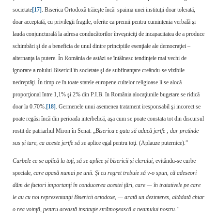
societate
[17]
. Biserica Ortodoxă trăieşte încă spaima unei instituţii doar tolerată,
doar acceptată, cu privilegii fragile, oferite ca premii pentru cuminţenia verbală şi
lauda conjuncturală la adresa conducătorilor înveşniciţi de incapacitatea de a produce
schimbări şi de a beneficia de unul dintre principiile esenţiale ale democraţiei –
alternanţa la putere. În România de astăzi se întâlnesc tendinţele mai vechi de
ignorare a rolului Bisericii în societate şi de subfinanţare creându-se vizibile
nedreptăţi. În timp ce în toate statele europene cultelor religioase li se alocă
proporţional între 1,1% şi 2% din P.I.B. în România alocaţiunile bugetare se ridică
doar la 0.70%.
[18]
. Germenele unui asemenea tratament iresponsabil şi incorect se
poate regăsi încă din perioada interbelică, aşa cum se poate constata tot din discursul
rostit de patriarhul Miron în Senat: „
Biserica e gata să aducă jertfe ; dar pretinde
sus şi tare, ca aceste jertfe să se
aplice egal pentru toţi. (Aplauze puternice).”
Curbele ce se aplică la toţi, să se aplice şi bisericii şi clerului,
evitându-se curbe
spe­ciale,
care apasă numai pe unii. Şi cu regret trebuie să v-o spun, că adeseori
dăm de fac­tori importanţi în conducerea acestei ţări, care — în tratativele pe care
le au cu noi reprezen­tanţii Bisericii ortodoxe, — arată un dezinteres, altădată chiar
o rea voinţă, pentru această in­stituţie strămoşească a neamului nostru.”