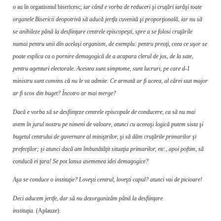
o au în orga­nismul bisericesc;
iar când e vorba de re­duceri şi cruţări iarăşi toate
organele Bisericii deopotrivă să aducă jertfa cuvenită şi pro­porţională, iar nu să
se anihileze până la desfiinţare centrele episcopeşti, spre a se folosi cruţările
numai pentru unii din acelaşi orga­nism, de exemplu: pentru preoţi, ceea ce uşor se
poate explica ca o pornire demagogică de a acapara clerul de jos, de la sate,
pentru agen­turi electorale. Acestea sunt simptome, sunt lucruri, pe care d-1
ministru sunt convins că nu le va admite. Ce armată ar fi aceea, al cărei stat major
ar fi scos din buget? Încotro ar mai merge?
Dacă e vorba să se desfiinţeze centrele episcopale de conducere, ca să nu mai
avem în jurul nostru pe nimeni de valoare, atunci cu aceeaşi logică putem sista şi
bugetul centru­lui de guvernare al miniştrilor, şi să dăm cru­ţările primarilor şi
prefecţilor; şi atunci dacă am îmbunătăţit situaţia primarilor, etc., apoi poftim, să
conducă ei ţara! Se pot lansa ase­menea idei demagogice?
Aşa se conduce o instituţie? Loveşti cen­trul, loveşti capul? atunci vai de picioare!
Deci aducem jertfe, dar să nu dezorganizăm până la desfiinţare
instituţia.
(Aplauze).