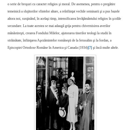
o serie de broşuri cu caracter religios şi moral. De asemenea, pentru o pregătire
temeinică a slujitorilor sfintelor altare, a reînfiinţat vechile seminarii şi a pus bazele
altora noi, susţinând, în acelaşi timp, intensificarea învăţământului religios în şcolile
secundare. La toate acestea se mai adaugă grija pentru chivernisirea averilor
mănăstireşti, crearea Fondului Milelor, ajutorarea tinerilor teologi la studii în
străinătate, înfiinţarea Aşezămintelor româneşti de la Ierusalim şi la Iordan, a
Episcopiei Ortodoxe Române în America şi Canada (1934)
[7]
şi încă multe altele.