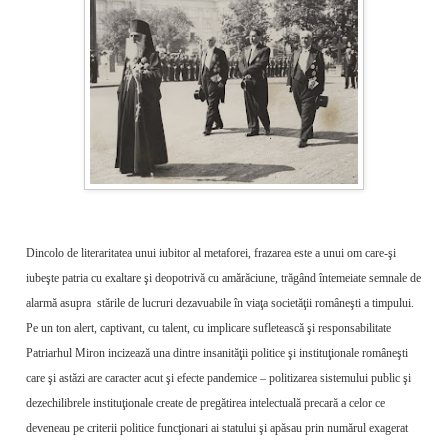
Dincolo de literaritatea unui iubitor al metaforei, frazarea este a unui om care-şi
iubeşte patria cu exaltare şi deopotrivă cu amărăciune, trăgând întemeiate semnale de
alarmă asupra stările de lucruri dezavuabile în viaţa societăţii româneşti a timpului.
Pe un ton alert, captivant, cu talent, cu implicare sufletească şi responsabilitate
Patriarhul Miron incizează una dintre insanităţii politice şi instituţionale româneşti
care şi astăzi are caracter acut şi efecte pandemice – politizarea sistemului public şi
dezechilibrele instituţionale create de pregătirea intelectuală precară a celor ce
deveneau pe criterii politice funcţionari ai statului şi apăsau prin numărul exagerat