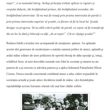
voştri”, ci ai neamului întreg. Acelaşi principiu trebuie aplicat cu rigoare şi
corpului didactic, din învăţământul primar, din învăţământul se­cundar, din
învăţământul universitar. Să nu mai fie trataţi prin prizma interesului de partid ci
prin prizma interesului superior al şcoalei, ca fiecare să fie la locul lui. Şcoala
desigur va progresa. Să nu aibă colorit politic de partid, ca veşnic să fie transferaţi
din un loc la altul şi înlocuiţi cu alţii „de-ai noştri”. Cât ar câştiga şcoala?”
Redarea fidelă a textului este acompaniată de menţiunea: aplauze. Au aplaudat
acestei idei generoase de modernizare a statului oamenii politici de atunci, aplaudă şi
astăzi mâini solitare ale unor politicieni de operetă obosiţi de atâta opoziţie şi, totuşi,
echilibrul firesc al unei dezvoltări normale este frânt în societate şi nimeni nu are
puterea de a-şi exercita cu adevărat puterea şi a aplica îndemnul Patriarhului Miron
Cristea. Otrava morală concentrată combătută atunci a adus căderi ireparabile în
societatea actuală şi poate aduce decăderea totală de mâine, căci deznădejdea
repetabilităţii acestui fenomen sfarmă cele mai bine clădite suflete.