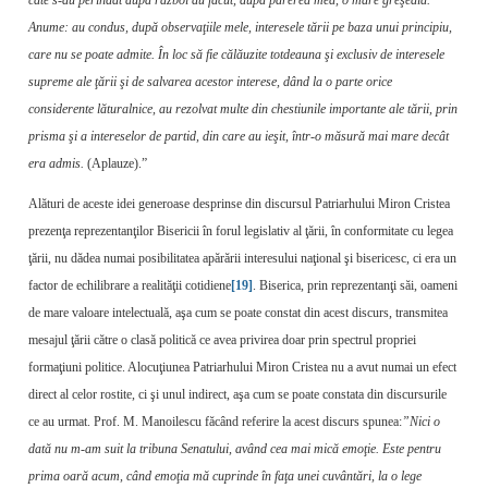
Anume: au condus, după observaţiile mele, interesele tării pe baza unui principiu,
care nu se poate admite. În loc să fie călăuzite totdeauna şi exclusiv de intere­sele
supreme ale ţării şi de salvarea acestor int­erese, dând la o parte orice
considerente lă­turalnice, au rezolvat multe din chestiunile importante ale tării, prin
prisma şi a intere­selor de partid, din care au ieşit, într-o mă­sură mai mare decât
era admis.
(Aplauze).”
Alături de aceste idei generoase desprinse din discursul Patriarhului Miron Cristea
prezenţa reprezentanţilor Bisericii în forul legislativ al ţării, în conformitate cu legea
ţării, nu dădea numai posibilitatea apărării interesului naţional şi bisericesc, ci era un
factor de echilibrare a realităţii cotidiene
[19]
. Biserica, prin reprezentanţi săi, oameni
de mare valoare intelectuală, aşa cum se poate constat din acest discurs, transmitea
mesajul ţării către o clasă politică ce avea privirea doar prin spectrul propriei
formaţiuni politice. Alocuţiunea Patriarhului Miron Cristea nu a avut numai un efect
direct al celor rostite, ci şi unul indirect, aşa cum se poate constata din discursurile
ce au urmat. Prof. M. Manoilescu făcând referire la acest discurs spunea:
”Nici o
dată nu m-am suit la tribuna Senatului, având cea mai mică emoţie. Este pentru
prima oară acum, când emoţia mă cuprinde în faţa unei cuvântări, la o lege