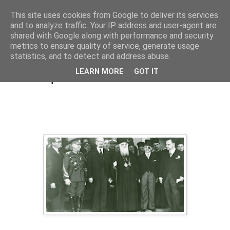
This site uses cookies from Google to deliver its services
Cronici
and to analyze traffic. Your IP address and user-agent are
shared with Google along with performance and security
metrics to ensure quality of service, generate usage
statistics, and to detect and address abuse.
Patriarhul Miron Cristea – ideile politice
LEARN MORE
GOT IT
ale unui premier de vreme rea