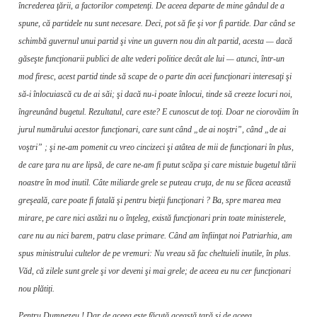
încrederea ţării, a factorilor competenţi. De aceea departe de mine gândul de a
spune, că partidele nu sunt necesare. Deci, pot să fie şi vor fi partide. Dar când se
schimbă guvernul unui partid şi vine un guvern nou din alt partid, acesta — dacă
găseşte funcţionarii pu­blici de alte vederi politice decât ale lui — atunci, într-un
mod firesc, acest partid tinde să scape de o parte din acei funcţionari intere­saţi şi
să-i înlocuiască cu de ai săi; şi dacă nu-i poate înlocui, tinde să creeze locuri noi,
îngreunând bugetul. Rezultatul, care este? E cunoscut de toţi. Doar ne ciorovăim în
jurul numărului acestor funcţionari, care sunt când „de ai noştri”, când „de ai
voştri” ; şi ne-am pomenit cu vreo cincizeci şi atâtea de mii de funcţionari în plus,
de care ţara nu are lipsă, de care ne-am fi putut scăpa şi care mistuie bugetul tării
noastre în mod inutil. Câte miliarde grele se puteau cruţa, de nu se făcea această
greşeală, care poate fi fatală şi pentru bieţii funcţionari ? Ba, spre marea mea
mirare, pe care nici astăzi nu o înţeleg, există funcţionari prin toate ministerele,
care nu au nici barem, patru clase primare. Când am înfiinţat noi Patriarhia, am
spus ministrului cultelor de pe vremuri: Nu vreau să fac cheltuieli inutile, în plus.
Văd, că zilele sunt grele şi vor deveni şi mai grele; de aceea eu nu cer funcţionari
nou plătiţi.
Pentru Dumnezeu ! Dar de aceea este făcută această ţară şi de aceea