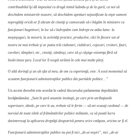
contribuabilul îşi dă impozitul cu dragă inimă luându-şi de la gură, ca noi să
deschidem ministerele noastre, să deschidem apetituri nejustificate la nişte oameni
nepregătiţi ori­cât ar fi altcum de cinstiţi şi cumsecade să-i băgăm în ministere ca
funcţionari bu­getivori, în loc să-i îndreptăm cum îndrept eu atâta lume: la
meşteşuguri, la meserii, la activităţi practice, productive, căci în fie­care sat al
nostru ne mai trebuie şi ar putea trăi ciubotari, ciubărari, cojocari, croitori, fauri,
curelari, tâmplari, etc., cinstiţi, sănătoşi, care să-şi câştige existenţa fără să
însărcineze ţara. Locul lor îl ocupă străinii în cele mai multe părţi.
O altă dorinţă şi un alt sfat al meu, de om cu experienţă, este: A sosit momentul să
scoatem funcţionarii administraţiilor pu­blice din partidele politice…”
Un accent deosebit este acordat în cadrul discursului parlamentar depolitizării
învăţământului: „
Sunt în ţară anumite instituţii, pe care prin atribuţiunile
superioare, ideale, pe care le au, trebuie să le ferim — să-mi scuzaţi cuvântul — de
noroiul de toate zilele al frământărilor politice militante, ca să poată lucra
dezinteresaţi la aplicarea dreptăţii deopotrivă pentru orice cetăţean, oricine ar fi el.
Funcţionarii administraţiilor publice nu pot fi nici ,,de-ai noştri”, nici ,,de-ai