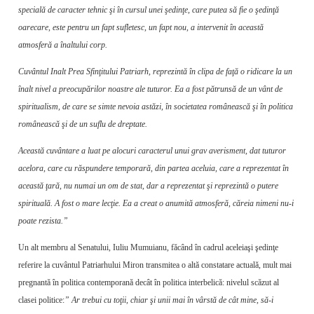
specială de caracter tehnic şi în cursul unei şedinţe, care putea să fie o şedinţă
oarecare, este pentru un fapt sufletesc, un fapt nou, a intervenit în această
atmosferă a înaltului corp.
Cuvântul Inalt Prea Sfinţitului Patriarh, reprezintă în clipa de faţă o ridicare la un
înalt nivel a preocupărilor noastre ale tuturor. Ea a fost pătrunsă de un vânt de
spiritualism, de care se simte nevoia astăzi, în societatea românească şi în politica
românească şi de un suflu de dreptate.
Această cuvântare a luat pe alocuri caracterul unui grav averisment, dat tuturor
acelora, care cu răspundere temporară, din partea aceluia, care a reprezentat în
această ţară, nu numai un om de stat, dar a reprezentat şi reprezintă o putere
spirituală. A fost o mare lecţie. Ea a creat o anumită atmosferă, căreia nimeni nu-i
poate rezista.”
Un alt membru al Senatului, Iuliu Mumuianu, făcând în cadrul aceleiaşi şedinţe
referire la cuvântul Patriarhului Miron transmitea o altă constatare actuală, mult mai
pregnantă în politica contemporană decât în politica interbelică: nivelul scăzut al
clasei politice:
” Ar trebui cu toţii, chiar şi unii mai în vârstă de cât mine, să-i