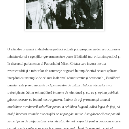
O altă idee prezentă în dezbaterea politică actuală prin propunerea de restructurare a
ministerelor şi a agenţiilor guvernamentale poate fi întâlnită într-o formă specifică şi
în discursul parlamentar al Patriarhului Miron Cristea care invoca nevoia
restructurării şi a măsurilor de contracţie bugetară în timp de criză ce sunt aplicate
începând cu instituţiile de cel mai înalt nivel administrativ şi decizional:
„Echilibrul
bugetar este prima necesite a clipei noastre de astăzi. Reduceri de salarii vor
trebui făcute. Să nu-mi luaţi însă în nume de rău, dacă şi eu, ca şi opinia publică,
găsesc necesar ca înaltul nostru guvern, înainte de a fi prezentat şi această
modalitate a reducerii salariilor pentru a echilibra bugetul, adică legea de faţă, să
mai fi încercat anumite alte cruţări ce se pot găsi multe. Aşa găsesc că este posibil
să ne lipsim de atâţia subsecretari de stat. Am tot respectul pentru persoanele care
ocupă aceste slujbe şi pe care le cunosc personal…Însă, în principiu, cred că