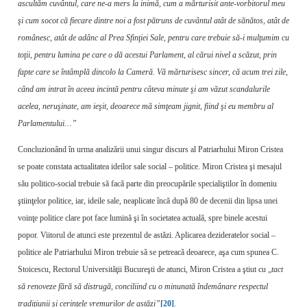
ascultăm cuvântul, care ne-a mers la inimă, cum a mărturisit ante-vorbitorul meu
şi cum socot că fiecare dintre noi a fost pătruns de cuvântul atât de sănătos, atât de
românesc, atât de adânc al Prea Sfinţiei Sale, pentru care trebuie să-i mulţumim cu
toţii, pentru lumina pe care o dă acestui Parlament, al cărui nivel a scăzut, prin
fapte care se întâmplă dincolo la Cameră. Vă mărturisesc sincer, că acum trei zile,
când am intrat în aceea incintă pentru câteva minute şi am văzut scandalurile
acelea, neruşinate, am ieşit, deoarece mă simţeam jignit, fiind şi eu membru al
Parlamentului…”
Concluzionând în urma analizării unui singur discurs al Patriarhului Miron Cristea
se poate constata actualitatea ideilor sale social – politice. Miron Cristea şi mesajul
său politico-social trebuie să facă parte din preocupările specialiştilor în domeniu
ştiinţelor politice, iar, ideile sale, neaplicate încă după 80 de decenii din lipsa unei
voinţe politice clare pot face lumină şi în societatea actuală, spre binele acestui
popor. Viitorul de atunci este prezentul de astăzi. Aplicarea dezideratelor social –
politice ale Patriarhului Miron trebuie să se petreacă deoarece, aşa cum spunea C.
Stoicescu, Rectorul Universităţii Bucureşti de atunci, Miron Cristea a ştiut cu „
tact
să renoveze fără să distrugă, conciliind cu o minunată îndemânare respectul
tradiţiunii şi cerinţele vremurilor de astăzi”
[20]
.