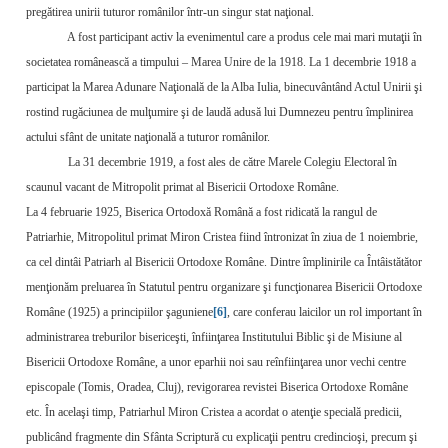
pregătirea unirii tuturor românilor într-un singur stat naţional.
A fost participant activ la evenimentul care a produs cele mai mari mutaţii în
societatea românească a timpului – Marea Unire de la 1918. La 1 decembrie 1918 a
participat la Marea Adunare Naţională de la Alba Iulia, binecuvântând Actul Unirii şi
rostind rugăciunea de mulţumire şi de laudă adusă lui Dumnezeu pentru împlinirea
actului sfânt de unitate naţională a tuturor românilor.
La 31 decembrie 1919, a fost ales de către Marele Colegiu Electoral în
scaunul vacant de Mitropolit primat al Bisericii Ortodoxe Române.
La 4 februarie 1925, Biserica Ortodoxă Română a fost ridicată la rangul de
Patriarhie, Mitropolitul primat Miron Cristea fiind întronizat în ziua de 1 noiembrie,
ca cel dintâi Patriarh al Bisericii Ortodoxe Române. Dintre împlinirile ca Întâistătător
menţionăm preluarea în Statutul pentru organizare şi funcţionarea Bisericii Ortodoxe
Române (1925) a principiilor şaguniene
[6]
, care conferau laicilor un rol important în
administrarea treburilor bisericeşti, înfiinţarea Institutului Biblic şi de Misiune al
Bisericii Ortodoxe Române, a unor eparhii noi sau reînfiinţarea unor vechi centre
episcopale (Tomis, Oradea, Cluj), revigorarea revistei Biserica Ortodoxe Române
etc. În acelaşi timp, Patriarhul Miron Cristea a acordat o atenţie specială predicii,
publicând fragmente din Sfânta Scriptură cu explicaţii pentru credincioşi, precum şi