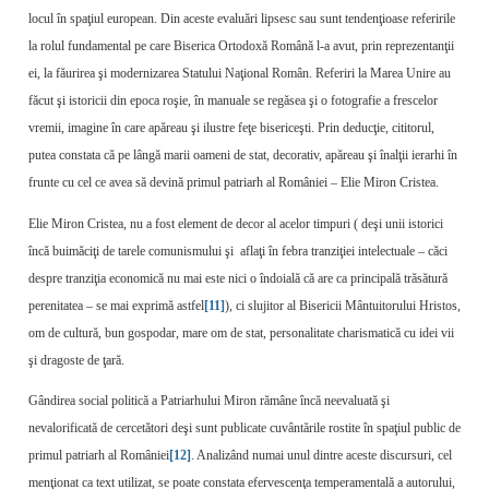
locul în spaţiul european. Din aceste evaluări lipsesc sau sunt tendenţioase referirile
la rolul fundamental pe care Biserica Ortodoxă Română l-a avut, prin reprezentanţii
ei, la făurirea şi modernizarea Statului Naţional Român. Referiri la Marea Unire au
făcut şi istoricii din epoca roşie, în manuale se regăsea şi o fotografie a frescelor
vremii, imagine în care apăreau şi ilustre feţe bisericeşti. Prin deducţie, cititorul,
putea constata că pe lângă marii oameni de stat, decorativ, apăreau şi înalţii ierarhi în
frunte cu cel ce avea să devină primul patriarh al României – Elie Miron Cristea.
Elie Miron Cristea, nu a fost element de decor al acelor timpuri ( deşi unii istorici
încă buimăciţi de tarele comunismului şi aflaţi în febra tranziţiei intelectuale – căci
despre tranziţia economică nu mai este nici o îndoială că are ca principală trăsătură
perenitatea – se mai exprimă astfel
[11]
), ci slujitor al Bisericii Mântuitorului Hristos,
om de cultură, bun gospodar, mare om de stat, personalitate charismatică cu idei vii
şi dragoste de ţară.
Gândirea social politică a Patriarhului Miron rămâne încă neevaluată şi
nevalorificată de cercetători deşi sunt publicate cuvântările rostite în spaţiul public de
primul patriarh al României
[12]
. Analizând numai unul dintre aceste discursuri, cel
menţionat ca text utilizat, se poate constata efervescenţa temperamentală a autorului,