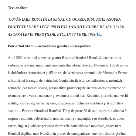
Text analizat
CUVÂNTARE ROSTITĂ LA SENAT, CU OCAZIA DISCUŢIEI ASUPRA
PROIECTULUI DE LEGE PRIVITOR LA NOILE CURBE DE 10% ŞI 12%
ASUPRA LEFEI PREOŢILOR, ETC., IN 17 FEBR. 1933
[10]
.
Patriarhul Miron – actualitatea gândirii social-politice
Anul 2010 este unul aniversar pentru Biserica Ortodoxă Română deoarece sunt
sărbătorite cele mai importante momente din istoria Bisericii Naţionale, 135 de an de
la dobândirea Autocefaliei şi 85 de ani de la ridicarea scaunului de Mitropolit Primat
al României la rangul de Patriarhat. Conjuncturile istorice unificatoare, maturizări
naţionale, dar mai cu seamă, personalităţi providenţiale au creat aceste momente de
recunoaştere a valorii naţionale şi externe a noului stat, România, şi a celei mai vechi
instituţii care a vegheat la naşterea, creşterea şi împlinirea spirituală şi teritorială a
statului – Biserica Ortodoxă Română. Timp de peste 50 de ani, istoria s-a afundat în
negura trecutului, valorizând în mod acroşant şi tangenţial, sau abordând, în unele
cazuri, îngust şi obscur perioada dintre cele două războaie mondiale, epoca unei
Românii depline, unei Românii în proces de omogenizare, unei Românii ce-şi căuta