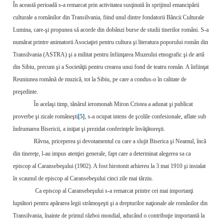
În această perioadă s-a remarcat prin activitatea susţinută în sprijinul emancipării
culturale a românilor din Transilvania, fiind unul dintre fondatorii Băncii Culturale
Lumina, care-şi propunea să acorde din dobânzi burse de studii tinerilor români. S-a
numărat printre animatorii Asociaţiei pentru cultura şi literatura poporului român din
Transilvania (ASTRA) şi a militat pentru înfiinţarea Muzeului etnografic şi de artă
din Sibiu, precum şi a Societăţii pentru crearea unui fond de teatru român. A înfiinţat
Reuniunea română de muzică, tot la Sibiu, pe care a condus-o în calitate de
preşedinte.
În acelaşi timp, tânărul ieromonah Miron Cristea a adunat şi publicat
proverbe şi zicale româneşti
[5]
, s-a ocupat intens de şcolile confesionale, aflate sub
îndrumarea Bisericii, a iniţiat şi prezidat conferinţele învăţătoreşti.
Râvna, priceperea şi devotamentul cu care a slujit Biserica şi Neamul, încă
din tinereţe, l-au impus atenţiei generale, fapt care a determinat alegerea sa ca
episcop al Caransebeşului (1902). A fost hirotonit arhiereu la 3 mai 1910 şi instalat
în scaunul de episcop al Caransebeşului cinci zile mai târziu.
Ca episcop al Caransebeşului s-a remarcat printre cei mai importanţi
luptători pentru apărarea legii strămoşeşti şi a drepturilor naţionale ale românilor din
Transilvania, înainte de primul război mondial, aducând o contribuţie importantă la