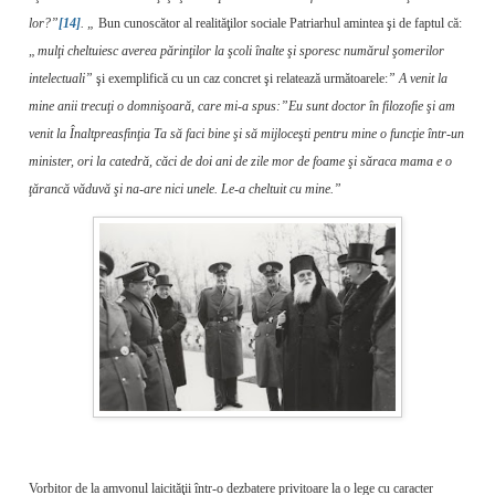
lor?”
[14]
. „
Bun cunoscător al realităţilor sociale Patriarhul amintea şi de faptul că:
„
mulţi cheltuiesc averea părinţilor la şcoli înalte şi sporesc numărul şomerilor
intelectuali”
şi exemplifică cu un caz concret şi relatează următoarele:
” A venit la
mine anii trecuţi o domnişoară, care mi-a spus:”Eu sunt doctor în filozofie şi am
venit la Înaltpreasfinţia Ta să faci bine şi să mijloceşti pentru mine o funcţie într-un
minister, ori la catedră, căci de doi ani de zile mor de foame şi săraca mama e o
ţărancă văduvă şi na-are nici unele. Le-a cheltuit cu mine.”
Vorbitor de la amvonul laicităţii într-o dezbatere privitoare la o lege cu caracter