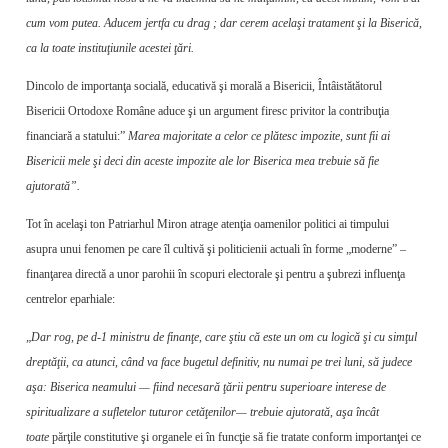
cum vom putea. Aducem jertfa cu drag ; dar cerem acelaşi tratament şi la Biserică,
ca la toate instituţiunile acestei ţări.
Dincolo de importanţa socială, educativă şi morală a Bisericii, Întâistătătorul
Bisericii Ortodoxe Române aduce şi un argument firesc privitor la contribuţia
financiară a statului:”
Marea majoritate a celor ce plătesc im­pozite, sunt fii ai
Bisericii mele şi deci din aceste impozite ale lor Biserica mea trebuie să fie
ajutorată”.
Tot în acelaşi ton Patriarhul Miron atrage atenţia oamenilor politici ai timpului
asupra unui fenomen pe care îl cultivă şi politicienii actuali în forme „moderne” –
finanţarea directă a unor parohii în scopuri electorale şi pentru a şubrezi influenţa
centrelor eparhiale:
„
Dar rog, pe d-1 ministru de finanţe, care ştiu că este un om cu logică şi cu simţul
dreptăţii, ca atunci, când va face bugetul definitiv, nu numai pe trei luni, să judece
aşa: Biserica neamului — fiind necesară ţării pentru superioare interese de
spiritualizare a sufletelor tuturor cetăţenilor— trebuie ajutorată, aşa încât
toate
părţile con­stitutive şi organele ei în funcţie să fie tra­tate conform importanţei ce