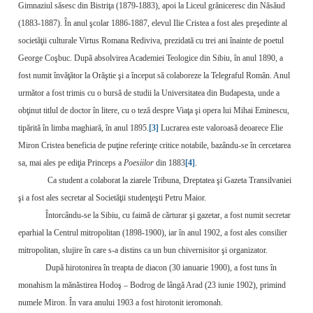
Gimnaziul săsesc din Bistriţa (1879-1883), apoi la Liceul grăniceresc din Năsăud
(1883-1887). În anul şcolar 1886-1887, elevul Ilie Cristea a fost ales preşedinte al
societăţii culturale Virtus Romana Rediviva, prezidată cu trei ani înainte de poetul
George Coşbuc. După absolvirea Academiei Teologice din Sibiu, în anul 1890, a
fost numit învăţător la Orăştie şi a început să colaboreze la Telegraful Român. Anul
următor a fost trimis cu o bursă de studii la Universitatea din Budapesta, unde a
obţinut titlul de doctor în litere, cu o teză despre Viaţa şi opera lui Mihai Eminescu,
tipărită în limba maghiară, în anul 1895.
[3]
Lucrarea este valoroasă deoarece Elie
Miron Cristea beneficia de puţine referinţe critice notabile, bazându-se în cercetarea
sa, mai ales pe ediţia Princeps a
Poesiilor
din 1883
[4]
.
Ca student a colaborat la ziarele Tribuna, Dreptatea şi Gazeta Transilvaniei
şi a fost ales secretar al Societăţii studenţeşti Petru Maior.
Întorcându-se la Sibiu, cu faimă de cărturar şi gazetar, a fost numit secretar
eparhial la Centrul mitropolitan (1898-1900), iar în anul 1902, a fost ales consilier
mitropolitan, slujire în care s-a distins ca un bun chivernisitor şi organizator.
După hirotonirea în treapta de diacon (30 ianuarie 1900), a fost tuns în
monahism la mănăstirea Hodoş – Bodrog de lângă Arad (23 iunie 1902), primind
numele Miron. În vara anului 1903 a fost hirotonit ieromonah.