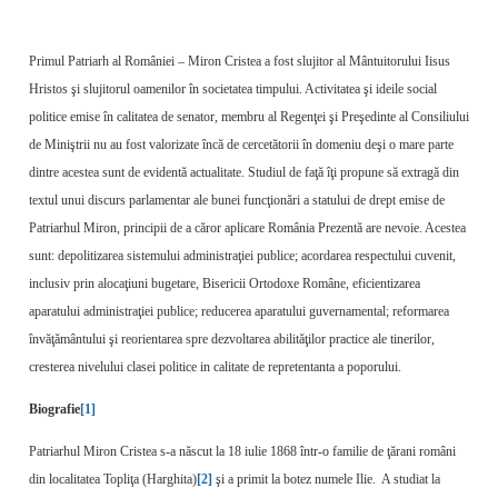
Primul Patriarh al României – Miron Cristea a fost slujitor al Mântuitorului Iisus
Hristos şi slujitorul oamenilor în societatea timpului. Activitatea şi ideile social
politice emise în calitatea de senator, membru al Regenţei şi Preşedinte al Consiliului
de Miniştrii nu au fost valorizate încă de cercetătorii în domeniu deşi o mare parte
dintre acestea sunt de evidentă actualitate. Studiul de faţă îţi propune să extragă din
textul unui discurs parlamentar ale bunei funcţionări a statului de drept emise de
Patriarhul Miron, principii de a căror aplicare România Prezentă are nevoie. Acestea
sunt: depolitizarea sistemului administraţiei publice; acordarea respectului cuvenit,
inclusiv prin alocaţiuni bugetare, Bisericii Ortodoxe Române, eficientizarea
aparatului administraţiei publice; reducerea aparatului guvernamental; reformarea
învăţământului şi reorientarea spre dezvoltarea abilităţilor practice ale tinerilor,
cresterea nivelului clasei politice in calitate de repretentanta a poporului.
Biografie
[1]
Patriarhul Miron Cristea s-a născut la 18 iulie 1868 într-o familie de ţărani români
din localitatea Topliţa (Harghita)
[2]
şi a primit la botez numele Ilie. A studiat la