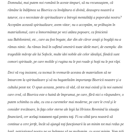
Domnului, mai putem noi românii în aceste timpuri, să nu recunoaştem, că
rămâne la înălţimea sa Biserica cu învăţătura ei divină, deasupra noastră a
tuturor, ca o necesitate de spirituali­zare a întregii mentalităţi a poporului nostru?
Acceptăm această spiritualizare, avem viitor; nu o acceptăm, ne prăbuşim în
materialismul, care a înmormântat pe veci atâtea popoare, ca fenicienii
sau Babilonienii, etc., care au fost bogate, dar din ale căror avuţii şi bogăţii nu-a
rămas nimic. Au rămas însă în sufletul omenirii toate ideile mari, de exemplu: din
tragediile măreţe ale lui Sofocle, multe idei nobile ale celor idealişti, fiindcă sunt
comori spirituale, pe care moliile şi rugina nu le pot roade şi hoţii nu le pot răpi.
Deci vă rog insistent, ca tocmai în vre­murile acestea de materialism să ne
întoarcem la spiritualizare şi să nu bagatelizăm importanţa Bisericii noastre şi a
cultului peste tot. O spun aceasta, pentru că văd, că tot mai există şi la noi oameni
care cred, că Biserica este o haină de împrumut, pe care, fără nici o răspundere, o
putem schimba cu alta, cu cea a curentelor mai moderne, pe care le cred şi le
consider trecătoare, în faţa celor eterne ale legii lui Hristos Revenind la situaţia
financiară, cer
acelaşi tratament egal pentru toţi.
Fi-va silită ţara noastră să
continue a cere jertfe, încât să ajungă toţi funcţionarii la un minim tot mai redus pe
lună, patriotismul nostru ne va în­demna să ne mulţumim, cu acest minim, Vom trăi