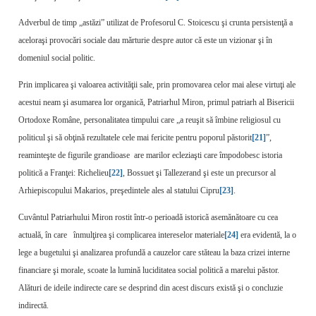
Adverbul de timp „astăzi” utilizat de Profesorul C. Stoicescu şi crunta persistenţă a
aceloraşi provocări sociale dau mărturie despre autor că este un vizionar şi în
domeniul social politic.
Prin implicarea şi valoarea activităţii sale, prin promovarea celor mai alese virtuţi ale
acestui neam şi asumarea lor organică, Patriarhul Miron, primul patriarh al Bisericii
Ortodoxe Române, personalitatea timpului care „a reuşit să îmbine religiosul cu
politicul şi să obţină rezultatele cele mai fericite pentru poporul păstorit
[21]
”,
reaminteşte de figurile grandioase are marilor ecleziaşti care împodobesc istoria
politică a Franţei: Richelieu
[22]
, Bossuet şi Tallezerand şi este un precursor al
Arhiepiscopului Makarios, preşedintele ales al statului Cipru
[23]
.
Cuvântul Patriarhului Miron rostit într-o perioadă istorică asemănătoare cu cea
actuală, în care înmulţirea şi complicarea intereselor materiale
[24]
era evidentă, la o
lege a bugetului şi analizarea profundă a cauzelor care stăteau la baza crizei interne
financiare şi morale, scoate la lumină luciditatea social politică a marelui păstor.
Alături de ideile indirecte care se desprind din acest discurs există şi o concluzie
indirectă.