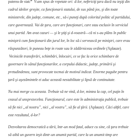
puterea de stat
:”
V-am spus de repetate ori: d-lor, nefericiţi ţara dacă nu ieşiţi din
cadrul ideilor greşite, ca funcţionarii statului, de sus până jos, şi din toate
ministerele, din judeţe, comune, etc., să-i puneţi după coloritul politic al partidului,
care guvernează. Vai de ţara, care are funcţionari, care stau exclusiv în serviciul
unui partid. Am avut cazuri — şi le ştiţi şi d-voastră—că ni s-au plâns în public
miniştrii cum funcţionarii din jurul lor, în loc să-i servească pe miniştri, care erau
răspunzători, le puneau beţe in roate sau le zădărniceau ordinele (
Aplauze).
Vecinicile transferări, schimbări, înlocuiri, ce se fac la orice schimbare de
guvernare în sânul funcţionarilor, a corpului di­dactic, judeţe, primării şi
pretudindenea, sunt provocate tocmai de motivul indicat. Enorme pagube pentru
ţară şi aşezămintele ei aduc această nestabilitate şi lipsă de continuitate.
Nu mai merge cu aceasta. Trebuie să ne vină, d-lor, mintea la cap, cel puţin în
ceasul al unsprezecelea. Funcţionarul, care este în administraţia publică, trebuie
să fie nici „al nostru”, nici „al vostru”, să fie al ţării.
(Aplauze).
Căci altfel, care
este rezultatul, d-lor?
Dezvoltarea democratică a tării, într-un mod fatal, aduce cu sine, că ţara trebuie
să aibă un guvern ieşit dintr-un anumit partid, care la un anumit timp are