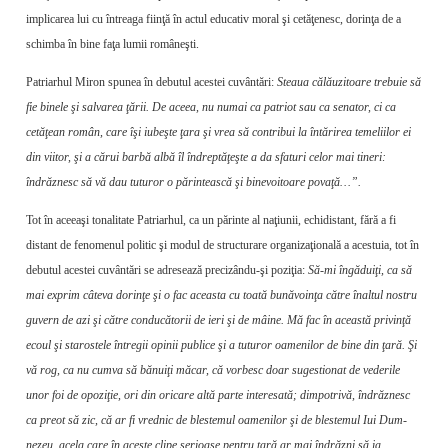
implicarea lui cu întreaga fiinţă în actul educativ moral şi cetăţenesc, dorinţa de a
schimba în bine faţa lumii româneşti.
Patriarhul Miron spunea în debutul acestei cuvântări:
Steaua călăuzi­toare trebuie să
fie binele şi salvarea ţării. De aceea, nu numai ca patriot sau ca senator, ci ca
cetăţean român, care îşi iubeşte ţara şi vrea să contribui la întărirea temeliilor ei
din viitor, şi a cărui barbă albă îl îndreptăţeşte a da sfaturi celor mai tineri:
îndrăznesc să vă dau tuturor o părintească şi binevoitoare povaţă…”.
Tot în aceeaşi tonalitate Patriarhul, ca un părinte al naţiunii, echidistant, fără a fi
distant de fenomenul politic şi modul de structurare organizaţională a acestuia, tot în
debutul acestei cuvântări se adresează precizându-şi poziţia:
Să-mi îngăduiţi, ca să
mai exprim câteva dorinţe şi o fac aceasta cu toată bună­voinţa către înaltul nostru
guvern de azi şi către conducătorii de ieri şi de mâine. Mă fac în această privinţă
ecoul şi starostele în­tregii opinii publice şi a tuturor oamenilor de bine din ţară. Şi
vă rog, ca nu cumva să bănuiţi măcar, că vorbesc doar sugestionat de vederile
unor foi de opoziţie, ori din ori­care altă parte interesată; dimpotrivă, îndrăznesc
ca preot să zic, că ar fi vrednic de blestemul oamenilor şi de blestemul Iui Dum­
nezeu, acela care în aceste clipe serioase pentru ţară ar mai îndrăzni să ia