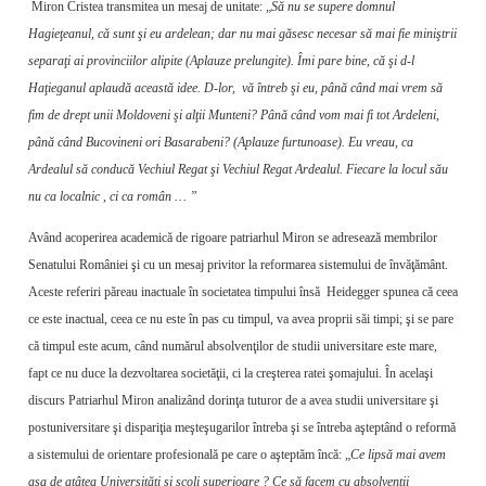
Miron Cristea transmitea un mesaj de unitate: „
Să nu se supere domnul
Hagieţeanul, că sunt şi eu ardelean; dar nu mai găsesc necesar să mai fie miniştrii
separaţi ai provinciilor alipite (Aplauze prelungite). Îmi pare bine, că şi d-l
Haţieganul aplaudă această idee. D-lor, vă întreb şi eu, până când mai vrem să
fim de drept unii Moldoveni şi alţii Munteni? Până când vom mai fi tot Ardeleni,
până când Bucovineni ori Basarabeni? (Aplauze furtunoase). Eu vreau, ca
Ardealul să conducă Vechiul Regat şi Vechiul Regat Ardealul. Fiecare la locul său
nu ca localnic , ci ca român … ”
Având acoperirea academică de rigoare patriarhul Miron se adresează membrilor
Senatului României şi cu un mesaj privitor la reformarea sistemului de învăţământ.
Aceste referiri păreau inactuale în societatea timpului însă Heidegger spunea că ceea
ce este inactual, ceea ce nu este în pas cu timpul, va avea proprii săi timpi; şi se pare
că timpul este acum, când numărul absolvenţilor de studii universitare este mare,
fapt ce nu duce la dezvoltarea societăţii, ci la creşterea ratei şomajului. În acelaşi
discurs Patriarhul Miron analizând dorinţa tuturor de a avea studii universitare şi
postuniversitare şi dispariţia meşteşugarilor întreba şi se întreba aşteptând o reformă
a sistemului de orientare profesională pe care o aşteptăm încă: „
Ce lipsă mai avem
aşa de atâtea Uni­versităţi şi şcoli superioare ? Ce să facem cu absolvenţii