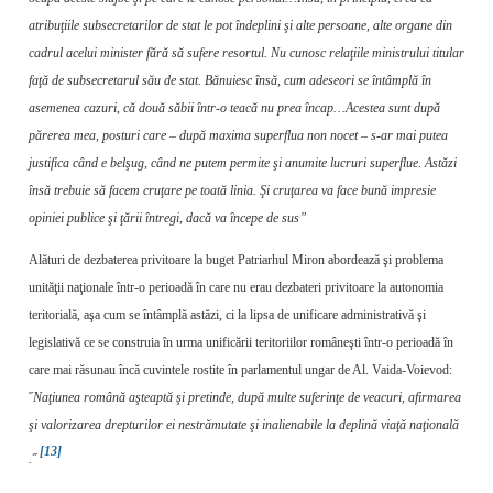
atribuţiile subsecretarilor de stat le pot îndeplini şi alte persoane, alte organe din
cadrul acelui minister fără să sufere resortul. Nu cunosc relaţiile ministrului titular
faţă de subsecretarul său de stat. Bănuiesc însă, cum adeseori se întâmplă în
asemenea cazuri, că două săbii într-o teacă nu prea încap…Acestea sunt după
părerea mea, posturi care – după maxima superflua non nocet – s-ar mai putea
justifica când e belşug, când ne putem permite şi anumite lucruri superflue. Astăzi
însă trebuie să facem cruţare pe toată linia. Şi cruţarea va face bună impresie
opiniei publice şi ţării întregi, dacă va începe de sus”
Alături de dezbaterea privitoare la buget Patriarhul Miron abordează şi problema
unităţii naţionale într-o perioadă în care nu erau dezbateri privitoare la autonomia
teritorială, aşa cum se întâmplă astăzi, ci la lipsa de unificare administrativă şi
legislativă ce se construia în urma unificării teritoriilor româneşti într-o perioadă în
care mai răsunau încă cuvintele rostite în parlamentul ungar de Al. Vaida-Voievod:
˝
Naţiunea română aşteaptă şi pretinde, după multe suferinţe de veacuri, afirmarea
şi valorizarea drepturilor ei nestrămutate şi inalienabile la deplină viaţă naţională
[13]
.˝