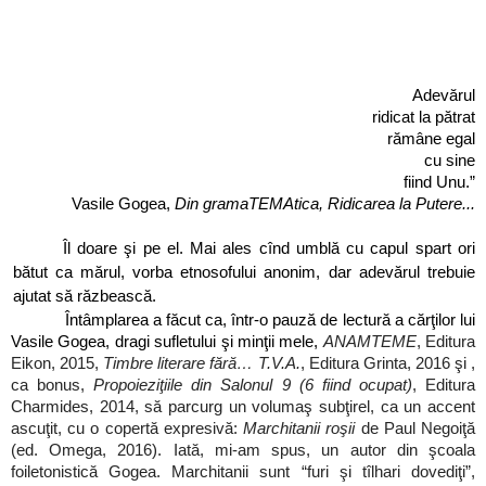
Adevărul
ridicat la pătrat
rămâne egal
cu sine
fiind Unu.”
Vasile Gogea,
Din gramaTEMAtica, Ridicarea la Putere...
Îl doare şi pe el. Mai ales cînd umblă cu capul spart ori
bătut ca mărul, vorba etnosofului anonim, dar adevărul trebuie
ajutat să răzbească.
Întâmplarea a făcut ca, într-o pauză de lectură a cărţilor lui
Vasile Gogea, dragi sufletului şi minţii mele,
ANAMTEME
, Editura
Eikon, 2015,
Timbre literare fără… T.V.A.
, Editura Grinta, 2016 şi ,
ca bonus,
Propoieziţiile din Salonul 9 (6 fiind ocupat)
, Editura
Charmides, 2014, să parcurg un volumaş subţirel, ca un accent
ascuţit, cu o copertă expresivă:
Marchitanii roşii
de Paul Negoiţă
(ed. Omega, 2016). Iată, mi-am spus, un autor din şcoala
foiletonistică Gogea. Marchitanii sunt “furi şi tîlhari dovediţi”,