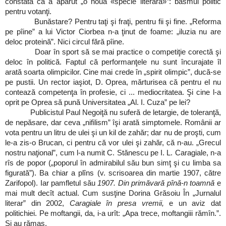
constată că a apărut „o nouă «specie literară»”: basmul politic
pentru votanţi.
Bunăstare? Pentru taţi şi fraţi, pentru fii şi fine. „Reforma
pe pîine” a lui Victor Ciorbea n-a ţinut de foame: „iluzia nu are
deloc proteină”. Nici circul fără pîine.
Doar în sport să se mai practice o competiţie corectă şi
deloc în politică. Faptul că performanţele nu sunt încurajate îl
arată soarta olimpicilor. Cine mai crede în „spirit olimpic”, ducă-se
pe pustii. Un rector iaşiot, D. Oprea, mărturisea că pentru el nu
contează competenţa în profesie, ci ... mediocritatea. Şi cine l-a
oprit pe Oprea să pună Universitatea „Al. I. Cuza” pe lei?
Publicistul Paul Negoiţă nu suferă de letargie, de toleranţă,
de nepăsare, dar ceva „nifilism” îşi arată simptomele. Românii ar
vota pentru un litru de ulei şi un kil de zahăr; dar nu de proşti, cum
le-a zis-o Brucan, ci pentru că vor ulei şi zahăr, că n-au. „Grecul
nostru naţional”, cum l-a numit C. Stănescu pe I. L. Caragiale, n-a
rîs de popor („poporul în admirabilul său bun simţ şi cu limba sa
figurată”). Ba chiar a plîns (v. scrisoarea din martie 1907, către
Zarifopol). Iar pamfletul său
1907. Din primăvară pînă-n toamnă
e
mai mult decît actual. Cum susţine Dorina Grăsoiu În „Jurnalul
literar” din 2002,
Caragiale în presa vremii,
e un aviz dat
politichiei. Pe moftangii, da, i-a urît: „Apa trece, moftangiii rămîn.”.
Şi au rămas.