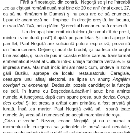
Fără a fi nostalgic, din contră, Negoiţă se şi ne întreabă
„ce au cîştigat românii după mai bine de 20 de ani” (mai exact, 27,
ca să nu rămânem la Dumas) şi nu prea are ce să enumere.
Lipsa de anamneză ne împinge în direcţie greşită. Iar factura,
cu sau fără TVA, noi o plătim. Şi creditul bancar cu rată crescută.
Un decupaj bine croit din folclor („fie omul cît de prost,
mintea-i vine după post”) îl ajută pe pamfletar. Şi, cînd ajunge la
pamflet, Paul Negoiţă are suficientă putere expresivă, provenită
din încrîncenare. Deţine şi acul de brodat, şi foarfeca de unghii
bine ascuţită, şi sula de pus în coasta edililor care au transformat
emblematicul Palat al Culturii într-o uriaşă fondantă verzalie. E şi
impresia mea. Mai mult încă: îmi amintesc cum, undeva în zona
gării Buzău, aproape de localul restauratorului Caragiale,
deasupra unui afişaj electoral, se lipise un anunţ:
Angajăm
covrigari cu experienţă
. Dedesubt, pozele candidaţilor la funcţia
de edili, în frunte cu Boşcodeală,dacă-mi aduc bine aminte
numele. A funcţionat, după cum spune presa, sub deviza
Corup,
deci exist!
Şi tot presa a arătat cum primăria a fost privată şi
furată. Însă ,ca martor, Paul Negoiţă evită să spună toate
numele. Aş vrea să-i numească pe aceşti marchitani de roşu.
„Criza e veche.” Rezon, coane Negoiţă, şi nu e numai a
momentului.În culegerea sa ,articolele de presă sunt nedatate,
ceea ce dovedeşte încă o dată că schimbarea domnilor preşedinţi