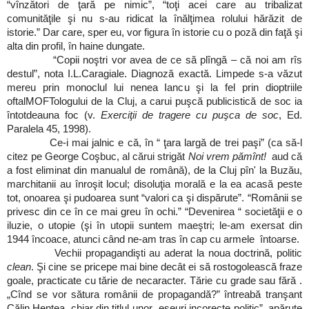
“vînzători de ţară pe nimic”, “toţi acei care au tribalizat
comunităţile şi nu s-au ridicat la înălţimea rolului hărăzit de
istorie.” Dar care, sper eu, vor figura în istorie cu o poză din faţă şi
alta din profil, în haine dungate.
“Copii noştri vor avea de ce să plîngă – că noi am rîs
destul”, nota I.L.Caragiale. Diagnoză exactă. Limpede s-a văzut
mereu prin monoclul lui nenea Iancu şi la fel prin dioptriile
oftalMOFTologului de la Cluj, a carui puşcă publicistică de soc ia
întotdeauna foc (v.
Exerciţii de tragere cu puşca de soc
, Ed.
Paralela 45, 1998).
Ce-i mai jalnic e că, în “
ţara
largă de trei paşi” (ca să-l
citez pe George Coşbuc, al cărui strigăt
Noi vrem pămînt!
aud că
a fost eliminat din manualul de română), de la Cluj pîn' la
Buzău
,
marchitanii au înroşit locul; disoluţia morală e la ea acasă peste
tot, onoarea şi pudoarea sunt “valori ca şi dispărute”. “Românii se
privesc din ce în ce mai greu în ochi.” “Devenirea “ societăţii e o
iluzie, o utopie (şi în utopii suntem maeştri; le-am exersat din
1944 încoace, atunci c
ând ne-am tras în cap cu armele întoarse.
Vechii propagandişti au aderat la noua doctrină, politic
clean
. Şi cine se pricepe mai bine decât ei să rostogolească fraze
goale, practicate cu tărie de necaracter. Tărie cu grade sau fără .
„Cînd se vor sătura românii de propagandă?” întreabă tranşant
Călin Hentea, chiar din titlul unor „eseuri incorecte politic”, apărute