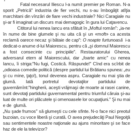
Fatal necesarul Iliescu l-a numit premier pe Roman. N-a
sporit „Petrică” industria de fier vechi, nu s-au îmbogăţit atîţia
marchitani din vînzări de fiare vechi industriale? Nici Caragiale nu
şi-ar fi imaginat un discurs mai demagogic în gura lui Caţavencu.
Cititorul lui nenea Iancu era sfătuit în „Moftul român”: „ia-ne
în nume de bine glumele şi nu uita că şi un «moft» ca acesta
reclamă oarece necaz şi bătaie de cap”:
O noapte furtunoasă
i-a
dedicat-o anume d-lui Maiorescu, pentru că „şi domnul Maiorescu
a fost consecinte cu principiile”. Restauratorului Gherea,
adversarul etern al Maiorescului, dar „foarte amic” cu nenea
Iancu, îi striga:”Nu fugi, Costică. Răspunde!” Cînd era scîrbit de
„odioasa comedie politică (despre partidul lui Brătianu spunea: „eu
şi cu mine, ţaţo!), tonul devenea aspru. Caragiale nu mai ştia de
glumă. Iată portretul devotaţilor partidului de
guvernămînt:”hingherii, aceşti vrăjmaşi de moarte ai rasei canine,
sunt devotaţi partidului guvernamental pentru triumful căruia şi-au
luat de multe ori plăcutele şi omenoasele lor ocupaţiuni.” Şi nu mai
e de glumă.
„Nu şade frumos” să glumeşti cu cele sfinte. N-o face nici preotul
buzoian, cu voce liberă şi curată. O avea prejudecăţi Paul Negoiţă
sau sentimentele noastre naţionale au ajuns minoritare şi se face
haz de ele la televizor?