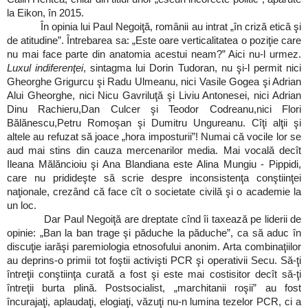
la Eikon, în 2015.
În opinia lui Paul Negoiţă, românii au intrat „în criză etică şi
de atitudine”. Întrebarea sa: „Este oare verticalitatea o poziţie care
nu mai face parte din anatomia acestui neam?” Aici nu-l urmez.
Luxul indiferenţei
, sintagma lui Dorin Tudoran, nu şi-l permit nici
Gheorghe Grigurcu şi Radu Ulmeanu, nici Vasile Gogea şi Adrian
Alui Gheorghe, nici Nicu Gavriluţă şi Liviu Antonesei, nici Adrian
Dinu Rachieru,Dan Culcer şi Teodor Codreanu,nici Flori
Bălănescu,Petru Romoşan şi Dumitru Ungureanu. Cîţi alţii şi
altele au refuzat să joace „hora imposturii”! Numai că vocile lor se
aud mai stins din cauza mercenarilor media. Mai vocală decît
Ileana Mălăncioiu şi Ana Blandiana este Alina Mungiu - Pippidi,
care nu pridideşte să scrie despre inconsistenţa conştiinţei
naţionale, crezând că face cît o societate civilă şi o academie la
un loc.
Dar Paul Negoiţă are dreptate cînd îi taxează pe liderii de
opinie: „Ban la ban trage şi păduche la păduche”, ca să aduc în
discuţie iarăşi paremiologia etnosofului anonim. Arta combinaţiilor
au deprins-o primii tot foştii activişti PCR şi operativii Secu. Să-ţi
întreţii conştiinţa curată a fost şi este mai costisitor decît să-ţi
întreţii burta plină. Postsocialist, „marchitanii roşii” au fost
încurajaţi, aplaudaţi, elogiaţi, văzuţi nu-n lumina tezelor PCR, ci a