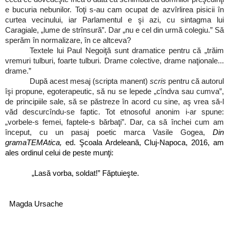
e bucuria nebunilor. Toţi s-au cam ocupat de azvîrlirea pisicii în
curtea vecinului, iar Parlamentul e şi azi, cu sintagma lui
Caragiale, „lume de strînsură”. Dar „nu e cel din urmă colegiu.” Să
sperăm în normalizare, în ce altceva?
Textele lui Paul Negoiţă sunt dramatice pentru că „trăim
vremuri tulburi, foarte tulburi. Drame colective, drame naţionale...
drame.”
După acest mesaj (scripta manent)
scris
pentru că autorul
îşi propune, egoterapeutic, să nu se lepede „cîndva sau cumva”,
de principiile sale, să se păstreze în acord cu sine, aş vrea să-l
văd descurcîndu-se faptic. Tot etnosoful anonim i-ar spune:
„vorbele-s femei, faptele-s bărbaţi”. Dar, ca să închei cum am
început, cu un pasaj poetic marca Vasile Gogea,
Din
gramaTEMAtica,
ed. Şcoala Ardeleană, Cluj-Napoca, 2016, am
ales ordinul celui de peste munţi:
„Lasă vorba, soldat!” Făptuieşte.
Magda Ursache