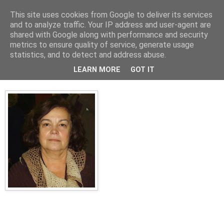
This site uses cookies from Google to deliver its services
Cronici
and to analyze traffic. Your IP address and user-agent are
shared with Google along with performance and security
metrics to ensure quality of service, generate usage
statistics, and to detect and address abuse.
Prostia nu doare. Dar adevărul?
LEARN MORE
GOT IT