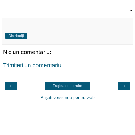
„
Distribuiți
Niciun comentariu:
Trimiteți un comentariu
‹
›
Pagina de pornire
Afișați versiunea pentru web