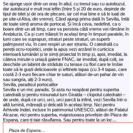
Se ajunge ușor dintr-un oraș în altul, cu trenul sau cu autobuzul,
dar autobuzul e mult mai ieftin (între 5 și 20 de euro, depinde de
tipul de bilet și de ora de plecare, iar cel mai bine e să le luați de
pe site-ul Alsa, din vreme). Când ajungi prima dată în Sevilla, întâi
de toate simți aroma de portocal. Și încă ceva, nedefinit, ca o
boare dintr-un alt timp, care va persista câtă vreme vei rămâne în
Andaluzia. Ca și cum trăiești în același timp în timpuri paralele, în
lumi care se suprapun, straturi peste straturi, un superb
palimpsest viu, în care respiri un aer straniu. O catedrală cu
pereții ocru-roșietici, unde la apus vezi arzând în curticica
interioară lumânări și te simți proiectat în timp și, apoi, imediat, la
câteva minute o uriașă galerie FNAC, iar imediat, după colț, se
deschide un labirint de străduțe cu terase cu flori care te îmbie
toate să le guști delicioasele și ieftinele tapas (cu 3-4 tapas, care
costă 2-3 euro fiecare chiar te saturi, alături de-un pahar de vin
sau sangria, alți 2-3 euro).
Sevilla, paradisul portocalilor
Sevilla e un mic paradis. Și asta nu neapărat pentru superba
catedrală și pentru minunatul turn Giralda – clopotul catedralei –
de unde, după ce urci, urci, urci parcă la infinit, vezi Sevilla într-o
altă lumină, măreață și delicată în același timp. Nici pentru
Arhivele Indiei, incluse în patrimoniul UNESCO, alături de Palatul
Alcazar, nici pentru superba, majestuoasa priveliște din Plaza de
Espana, care-ți taie răsuflarea. Sau pentru toate la un loc…
Plaza de Espana…