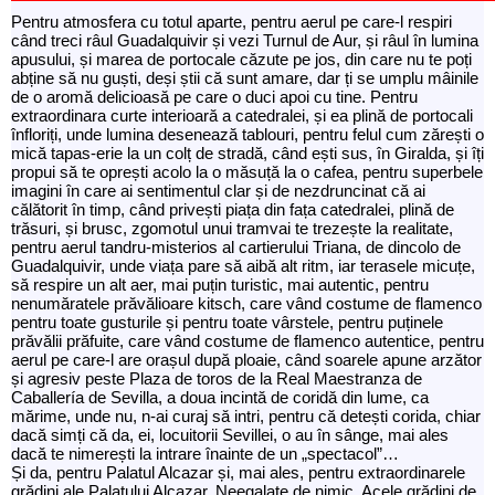
Pentru atmosfera cu totul aparte, pentru aerul pe care-l respiri
când treci râul Guadalquivir și vezi Turnul de Aur, și râul în lumina
apusului, și marea de portocale căzute pe jos, din care nu te poți
abține să nu guști, deși știi că sunt amare, dar ți se umplu mâinile
de o aromă delicioasă pe care o duci apoi cu tine. Pentru
extraordinara curte interioară a catedralei, și ea plină de portocali
înfloriți, unde lumina desenează tablouri, pentru felul cum zărești o
mică tapas-erie la un colț de stradă, când ești sus, în Giralda, și îți
propui să te oprești acolo la o măsuță la o cafea, pentru superbele
imagini în care ai sentimentul clar și de nezdruncinat că ai
călătorit în timp, când privești piața din fața catedralei, plină de
trăsuri, și brusc, zgomotul unui tramvai te trezește la realitate,
pentru aerul tandru-misterios al cartierului Triana, de dincolo de
Guadalquivir, unde viața pare să aibă alt ritm, iar terasele micuțe,
să respire un alt aer, mai puțin turistic, mai autentic, pentru
nenumăratele prăvălioare kitsch, care vând costume de flamenco
pentru toate gusturile și pentru toate vârstele, pentru puținele
prăvălii prăfuite, care vând costume de flamenco autentice, pentru
aerul pe care-l are orașul după ploaie, când soarele apune arzător
și agresiv peste Plaza de toros de la Real Maestranza de
Caballería de Sevilla, a doua incintă de coridă din lume, ca
mărime, unde nu, n-ai curaj să intri, pentru că detești corida, chiar
dacă simți că da, ei, locuitorii Sevillei, o au în sânge, mai ales
dacă te nimerești la intrare înainte de un „spectacol”…
Și da, pentru Palatul Alcazar și, mai ales, pentru extraordinarele
grădini ale Palatului Alcazar. Neegalate de nimic. Acele grădini de