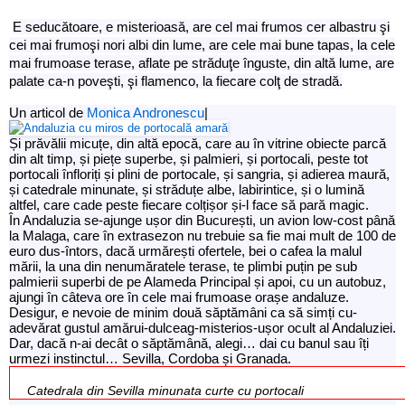
E seducătoare, e misterioasă, are cel mai frumos cer albastru şi
cei mai frumoşi nori albi din lume, are cele mai bune tapas, la cele
mai frumoase terase, aflate pe străduţe înguste, din altă lume, are
palate ca-n poveşti, şi flamenco, la fiecare colţ de stradă.
Un articol de
Monica Andronescu
|
Și prăvălii micuțe, din altă epocă, care au în vitrine obiecte parcă
din alt timp, și piețe superbe, și palmieri, și portocali, peste tot
portocali înfloriți și plini de portocale, și sangria, și adierea maură,
și catedrale minunate, și străduțe albe, labirintice, și o lumină
altfel, care cade peste fiecare colțișor și-l face să pară magic.
În Andaluzia se-ajunge ușor din București, un avion low-cost până
la Malaga, care în extrasezon nu trebuie sa fie mai mult de 100 de
euro dus-întors, dacă urmărești ofertele, bei o cafea la malul
mării, la una din nenumăratele terase, te plimbi puțin pe sub
palmierii superbi de pe Alameda Principal și apoi, cu un autobuz,
ajungi în câteva ore în cele mai frumoase orașe andaluze.
Desigur, e nevoie de minim două săptămâni ca să simți cu-
adevărat gustul amărui-dulceag-misterios-ușor ocult al Andaluziei.
Dar, dacă n-ai decât o săptămână, alegi… dai cu banul sau îți
urmezi instinctul… Sevilla, Cordoba și Granada.
Catedrala din Sevilla minunata curte cu portocali