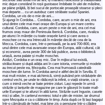
mic dejun constând în roșii gustoase îmbibate în ulei de măsline,
pe pâine prăjită, îți bei sucul de portocale proaspăt stoarse și pleci
mai departe… cu un autobuz care străbate sudul Spaniei.
Cordoba, un vis de-o mie de ani…
Și ajungi în Cordoba… Cordoba, care, acum o mie de ani, era
unul dintre cele mai mari orașe din Europa și un mare centru
cultural. Cordoba, care, acum peste o mie de ani, era cel mai
frumos oraș maur din Peninsula Iberică. Cordoba, care, rivaliza
pe-atunci în măreție cu toate orașele lumii și care avea o
moschee ce nu era întrecută în măreție decât de cea de la
Mecca. Cordoba, care, într-o perioadă, pe la anii 700-800, era
unul dintre cele mai avansate orașe din Europa, atât cultural, cât
și economic, avea peste 300 de băi publice, avea o bibliotecă
uriașă, avea palate și multe moschei.
Astăzi, Cordoba e un oraș mic. Dar în mijlocul lui există,
strălucitoare și după atâția ani în care istoria, vremurile și modele
au trecut peste ea, Mezquita. Cea mai frumoasă catedrală-
moschee din lume. În Cordoba aerul e altfel decât în Sevilla. E
mai mult mister, e mai alchimică, simți pulsând prin străduțele din
centrul vechi, pe unde te rătăcești la infinit, o viață stranie, ca și
cum o inimă veche ar bate printre ziduri. Lași repede în urmă
străzile și lanțurile de magazine pe care le găsești în toate mall-
urile Europei și te afunzi în altă lume. Străzile sunt înguste, casele
mici și albe, în cartierul evreiesc totul e plin de mister, iar drumul
spre Mezquita e ca o călătorie în timp. Asta după ce îți lași bagajul
într-o cămăruță de hotel, mai bine zis o pensiune într-o clădire