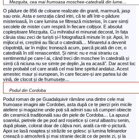
Mezquita, cea mai frumoasa moschee-catedrală din lume…
O pădure de 856 de coloane realizate din granit, marmură, jasp
sau onix. Asta e senzația când intri, că te afli într-o pădure
misterioasă, în care lumina se filtrează misterios, în care simți
secolele de mister cum respiră în fiecare colțișor. E absolut
copleșitoare Mezquita. Cu mihrabul ei minunat decorat, în fața
căruia stau zeci de turiști și-l fotografiază minute în șir. Apoi, în
mijlocul ei, creștinii au făcut o catedrală… Minaretul a devenit
clopotniță, iar în mijloc tronează acum, parcă picată din cer, o
catedrală în stil renascentist. Și nimic nu e mai straniu ca
sentimentul pe care-l ai, când treci din moschee în catedrală și
simți că niciuna nu se simte pe deplin „la ea acasă”. Dar acest loc
este probabil cel care arată cel mai bine spiritul andaluz. Acest
amestec maur și european, în care fiecare-și are partea lui de
vină, de clocot și de frumusețe…
Podul din Cordoba
Podul roman de pe Guadalquivir rămâne una dintre cele mai
frumoase imagini ale Cordobei, asta după ce te pierzi prin micile
ateliere și magazine unde poți să admiri sau să cumperi obiecte
din ceramică tradițională sau din piele de Cordoba… La apusul
soarelui, pietrele de pe pod ard roșietice și cerul albastru senin,
după ploaie, colorat doar de câțiva nori, arată ca-ntr-o pictură.
Apoi se lasă noaptea și străzile se golesc și lumina felinarelor
creează o atmosferă și mai stranie decât ce de peste zi, și la