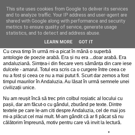
This site uses cookies from Google to deliver its services
Cronici
and to analyze traffic. Your IP address and user-agent are
shared with Google along with performance and security
metrics to ensure quality of service, generate usage
statistics, and to detect and address abuse.
Andaluzia cu miros de portocală amară
LEARN MORE
GOT IT
Cu ceva timp în urmă mi-a picat în mână o superbă
antologie de poezie arabă. Era și nu era ...doar arabă. Era
andaluziană. Simțea-i din fiecare vers sămânța din care iese
dulcele - amarul. Totul era scris ca o curgere între ceea ce
nu a fost și ceea ce nu a mai putut fi. Scurt dar zemos a fost
timpul maurilor în Andaluzia. Au lăsat în urmă semnele unei
civilizații unice.
Nu am reușit încă să trec prin colbul roșiatic al locului cu
pașii, dar am făcut-o cu gândul, zburând pe texte. Dintre
textele pe care le-am citi despre Andaluzia, cel de mai jos
mi-a plăcut cel mai mult. M-am gândit că ar fi păcat să nu
călătorim împreună, motiv pentru care vă invit la lectură.
*