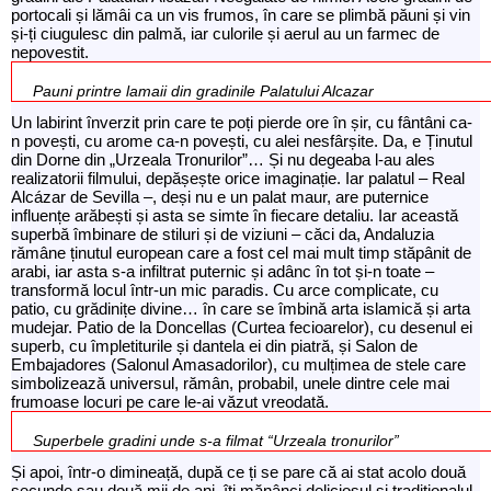
portocali și lămâi ca un vis frumos, în care se plimbă păuni și vin
și-ți ciugulesc din palmă, iar culorile și aerul au un farmec de
nepovestit.
Pauni printre lamaii din gradinile Palatului Alcazar
Un labirint înverzit prin care te poți pierde ore în șir, cu fântâni ca-
n povești, cu arome ca-n povești, cu alei nesfârșite. Da, e Ținutul
din Dorne din „Urzeala Tronurilor”… Și nu degeaba l-au ales
realizatorii filmului, depășește orice imaginație. Iar palatul – Real
Alcázar de Sevilla –, deși nu e un palat maur, are puternice
influențe arăbești și asta se simte în fiecare detaliu. Iar această
superbă îmbinare de stiluri și de viziuni – căci da, Andaluzia
rămâne ținutul european care a fost cel mai mult timp stăpânit de
arabi, iar asta s-a infiltrat puternic și adânc în tot și-n toate –
transformă locul într-un mic paradis. Cu arce complicate, cu
patio, cu grădinițe divine… în care se îmbină arta islamică și arta
mudejar. Patio de la Doncellas (Curtea fecioarelor), cu desenul ei
superb, cu împletiturile și dantela ei din piatră, și Salon de
Embajadores (Salonul Amasadorilor), cu mulțimea de stele care
simbolizează universul, rămân, probabil, unele dintre cele mai
frumoase locuri pe care le-ai văzut vreodată.
Superbele gradini unde s-a filmat “Urzeala tronurilor”
Și apoi, într-o dimineață, după ce ți se pare că ai stat acolo două
secunde sau două mii de ani, îți mănânci deliciosul și tradiționalul