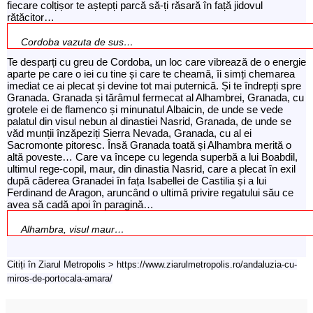
fiecare colțișor te aștepți parcă să-ți răsară în față jidovul
rătăcitor…
Cordoba vazuta de sus…
Te desparți cu greu de Cordoba, un loc care vibrează de o energie
aparte pe care o iei cu tine și care te cheamă, îi simți chemarea
imediat ce ai plecat și devine tot mai puternică. Și te îndrepți spre
Granada. Granada și tărâmul fermecat al Alhambrei, Granada, cu
grotele ei de flamenco și minunatul Albaicin, de unde se vede
palatul din visul nebun al dinastiei Nasrid, Granada, de unde se
văd munții înzăpeziți Sierra Nevada, Granada, cu al ei
Sacromonte pitoresc. Însă Granada toată și Alhambra merită o
altă poveste… Care va începe cu legenda superbă a lui Boabdil,
ultimul rege-copil, maur, din dinastia Nasrid, care a plecat în exil
după căderea Granadei în fața Isabellei de Castilia și a lui
Ferdinand de Aragon, aruncând o ultimă privire regatului său ce
avea să cadă apoi în paragină…
Alhambra, visul maur…
Citiți în Ziarul Metropolis > https://www.ziarulmetropolis.ro/andaluzia-cu-
miros-de-portocala-amara/