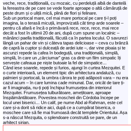
veche, rece, tradițională, cu mozaic, cu perdeluță albă de dantelă
la fereastra de pe care se vede foarte aproape o altă cămăruță de
peste drum și o uliță mică, plină de flori și felinare.
Sub un portocal mare, cel mai mare portocal pe care ți-l poți
imagina, la o terasă micuță, improvizată cât timp arde soarele –
pentru că afară e încă o primăvară rece, rece, rece, mai rece
decât a fost în ultimii 20 de ani, după cum spune un localnic –
mănânci paella tradițională, făcută ca în partea locului. O savurezi
lângă un pahar de vin și câteva tapas delicioase – ceva cu brânză
de capră la cuptor și dulceață de ardei iute –, dar vine ploaia și te
ascunzi repede la cafea în bodeguță, una tradițională, simplă,
simplă, în care un „cârciumar” gras ca dintr-un film simpatic îți
servește cafeaua pe niște butoaie la fel de simpatice…
Când iese soarele, repede și furios, ajungi în curtea Mezquitei. E
o curte interioară, un element tipic din arhitectura andaluză, cu
palmieri și portocali, la umbra cărora te poți adăposti vara – nu era
cazul acum – în care lumina cade minunat. Dar, oricât de tare ți-
ar fi imaginația, nu-ți poți închipui frumusețea din interiorul
Mezquitei. Frumusețea tulburătoare, amețitoare, aproape
înspăimântătoare. Povestea moscheii din Córdoba începe pe
locul unei biserici… Un calif, pe nume Abd al-Rahman, este cel
care și-a dorit să ridice aici, după ce a cumpărat biserica, o
moschee care să fie mai frumoasă decât templele Orientului. Așa
s-a născut Mezquita, o splendoare construită se pare, de un
arhitect sirian.