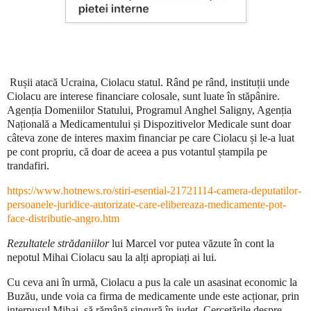
Rușii atacă Ucraina, Ciolacu statul. Rând pe rând, instituții unde
Ciolacu are interese financiare colosale, sunt luate în stăpânire.
Agenția Domeniilor Statului, Programul Anghel Saligny, Agenția
Națională a Medicamentului și Dispozitivelor Medicale sunt doar
câteva zone de interes maxim financiar pe care Ciolacu și le-a luat
pe cont propriu, că doar de aceea a pus votantul ștampila pe
trandafiri.
https://www.hotnews.ro/stiri-esential-21721114-camera-deputatilor-
persoanele-juridice-autorizate-care-elibereaza-medicamente-pot-
face-distributie-angro.htm
Rezultatele strădaniilor
lui Marcel vor putea văzute în cont la
nepotul Mihai Ciolacu sau la alți apropiați ai lui.
Cu ceva ani în urmă, Ciolacu a pus la cale un asasinat economic la
Buzău, unde voia ca firma de medicamente unde este acționar, prin
interpusul Mihai, să rămână singură în județ. Cercetările despre