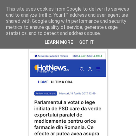
This site uses cookies from Google to deliver its services
Cronici
and to analyze traffic. Your IP address and user-agent are
shared with Google along with performance and security
metrics to ensure quality of service, generate usage
statistics, and to detect and address abuse.
Ciolacu capturează Statul Român
LEARN MORE
GOT IT