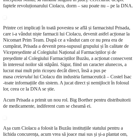
faptele revoluționarului Ciolacu, dorm – sau poate nu – pe la DNA.
Printre cei implicați în toată povestea se află și farmacistul Prisada,
care i-a vândut niște farmacii lui Ciolacu, devenit astfel acționar la
Nicomart Prim Team. După ce a vândut cam ce nu prea era de
cumpărat, Prisada a devenit prea-supusul grupului și în calitate de
Vicepreședinte al Colegiului Național al Farmaciștilor și de
președinte al Colegiului Farmaciștilor Buzău, a acționat consecvent
în interesul noilor săi stăpâni. Sigur, fiind un caracter alunecos, a
lucrat mai mult prin ricoșeu decât direct, însă a pus pe
masa
creierului
lui Ciolacu din industria farmaceutică – Costel Isac
-toate informațiile din sistem. A jucat direct și nemijlocit în folosul
lor, ceea ce la DNA se știe.
Acum Prisada a primit un nou rol. Big Borther pentru distribuitorii
de medicamente, indiferent cum se cheamă ei.
Așa cum Ciolacu a folosit la Buzău instituțiile statului pentru a
lichida concurența, acum vrea să joace mai sus și și-a plantat om,