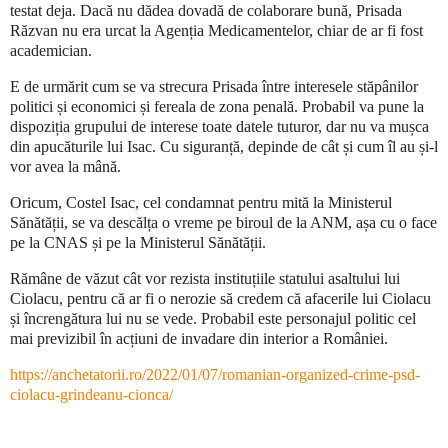
testat deja. Dacă nu dădea dovadă de colaborare bună, Prisada
Răzvan nu era urcat la Agenția Medicamentelor, chiar de ar fi fost
academician.
E de urmărit cum se va strecura Prisada între interesele stăpânilor
politici și economici și fereala de zona penală. Probabil va pune la
dispoziția grupului de interese toate datele tuturor, dar nu va mușca
din apucăturile lui Isac. Cu siguranță, depinde de cât și cum îl au și-l
vor avea la mână.
Oricum, Costel Isac, cel condamnat pentru mită la Ministerul
Sănătății, se va descălța o vreme pe biroul de la ANM, așa cu o face
pe la CNAS și pe la Ministerul Sănătății.
Rămâne de văzut cât vor rezista instituțiile statului asaltului lui
Ciolacu, pentru că ar fi o nerozie să credem că afacerile lui Ciolacu
și încrengătura lui nu se vede. Probabil este personajul politic cel
mai previzibil în acțiuni de invadare din interior a României.
https://anchetatorii.ro/2022/01/07/romanian-organized-crime-psd-
ciolacu-grindeanu-cionca/