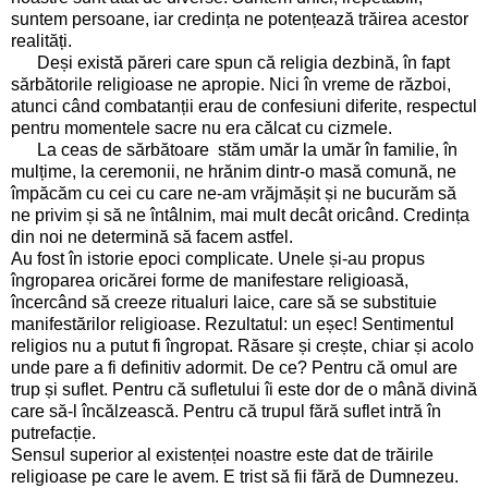
suntem persoane, iar credința ne potențează trăirea acestor
realități.
Deși există păreri care spun că religia dezbină, în fapt
sărbătorile religioase ne apropie. Nici în vreme de război,
atunci când combatanții erau de confesiuni diferite, respectul
pentru momentele sacre nu era călcat cu cizmele.
La ceas de sărbătoare stăm umăr la umăr în familie, în
mulțime, la ceremonii, ne hrănim dintr-o masă comună, ne
împăcăm cu cei cu care ne-am vrăjmășit și ne bucurăm să
ne privim și să ne întâlnim, mai mult decât oricând. Credința
din noi ne determină să facem astfel.
Au fost în istorie epoci complicate. Unele și-au propus
îngroparea oricărei forme de manifestare religioasă,
încercând să creeze ritualuri laice, care să se substituie
manifestărilor religioase. Rezultatul: un eșec! Sentimentul
religios nu a putut fi îngropat. Răsare și crește, chiar și acolo
unde pare a fi definitiv adormit. De ce? Pentru că omul are
trup și suflet. Pentru că sufletului îi este dor de o mână divină
care să-l încălzească. Pentru că trupul fără suflet intră în
putrefacție.
Sensul superior al existenței noastre este dat de trăirile
religioase pe care le avem. E trist să fii fără de Dumnezeu.