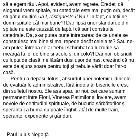
să alegem răul. Apoi, evident, avem regrete. Credeți că
sloganul vrem spitale, nu catedrale este mai puțin orb, decât
strigătul mulțimii
Ia-l, răstignește-l!
Nu!! În fapt, cu toții ne
dorim spitale cât mai bune?! Dar lipsa unor standarde din
spitale nu este cauzată de faptul că sunt construite
catedrale. Da, s-ar putea pune întrebarea: de ce unele se
construiesc mai bine și mai repede decât celelalte? Sau ne-
am putea întreba ce ar trebui schimbat ca lucrurile să
meargă la fel de bine și acolo și dincolo?! Dar noi, obișnuiți
cu lupta de clasă, ne lăsăm duși ușor de nas, crezând că nu
este de ajuns soare pentru toți și trebuie vârât doar într-o
casă.
Pentru a depăși, totuși, absurdul unei polemici, dincolo
de evaluările administrative, fără îndoială, bisericile cresc
din sufletul nostru. Ele așa apar, iar noi, cei care suntem
permanent între Florii, Vinerea Patimilor și Înviere, avem
nevoie de certitudini spirituale, de bucuria sărbătorilor și
speranța că huma nu poate înghiți atât de multe trăiri,
speranțe, experiențe și gânduri.
Paul Iulius Negoiță