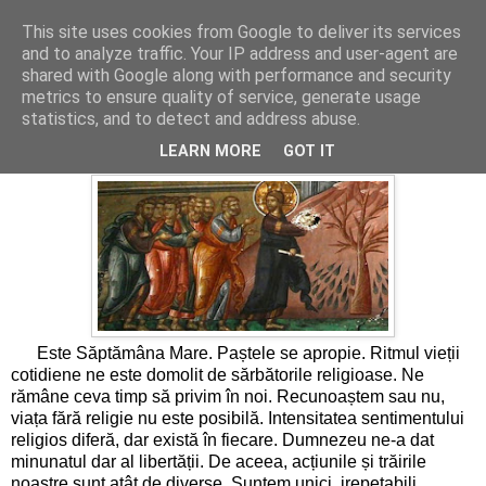
This site uses cookies from Google to deliver its services
Cronici
and to analyze traffic. Your IP address and user-agent are
shared with Google along with performance and security
metrics to ensure quality of service, generate usage
statistics, and to detect and address abuse.
Săptămâna patimilor noastre
LEARN MORE
GOT IT
Este Săptămâna Mare. Paștele se apropie. Ritmul vieții
cotidiene ne este domolit de sărbătorile religioase. Ne
rămâne ceva timp să privim în noi. Recunoaștem sau nu,
viața fără religie nu este posibilă. Intensitatea sentimentului
religios diferă, dar există în fiecare. Dumnezeu ne-a dat
minunatul dar al libertății. De aceea, acțiunile și trăirile
noastre sunt atât de diverse. Suntem unici, irepetabili,