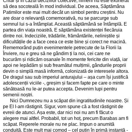
Chiar și în cazul deciziilor colective, nimeni nu este exonerat
să dea socoteală în mod individual. De aceea, Săptămâna
Patimilor este mai mult decât un simbol pentru creștini. Nu
are doar o relevanță comemorativă, nu se parcurge sub
semnul lui s-a întâmplat. Această săptămână se întâmplă. E
partea din viața noastră. E săptămâna existenței fiecăruia
dintre noi. Indeciziile, trădările, frământările, neliniștile și
dificultățile de a face ceea ce este bine și corect ne macină.
Rememorând puțin evenimentele petrecute de la Florii la
Înviere, nu e greu să ne gândim ți la noi, cei care ne
bucurăm și ridicăm osanale în momente fericite din viață, iar
apoi ne lepădăm și sub freamătul mulțimii, gândurile proprii
devin o simplă masă informă, colonizată de interesele altora.
De dragul sau sub imperiul anturajului – așa cum își justifică
adolescenții viciile -, greșim și facem fapte pe care o minte
sănătoasă nu le-ar putea accepta. Devenim lupi pentru
semenii noștri.
Nici Dumnezeu nu a scăpat din ingratitudinile noastre. Și
pe El l-am răstignit. Sigur, vom spune că a fost răstignit de
evreii de atunci. Așa este, dar nici noi nu am fi făcut o
alegere mai altfel. Probabil, tot un hoț, precum Barabas am fi
scăpat. Reperele morale nu ne plac. Impun o anumită
conduită. Este mult mai comod – cel puțin în primă instanță -