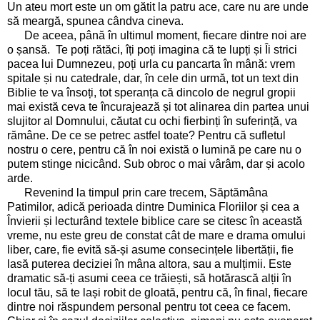
Un ateu mort este un om gătit la patru ace, care nu are unde
să meargă, spunea cândva cineva.
De aceea, până în ultimul moment, fiecare dintre noi are
o șansă. Te poți rătăci, îți poți imagina că te lupți și Îi strici
pacea lui Dumnezeu, poți urla cu pancarta în mână: vrem
spitale și nu catedrale, dar, în cele din urmă, tot un text din
Biblie te va însoți, tot speranța că dincolo de negrul gropii
mai există ceva te încurajează și tot alinarea din partea unui
slujitor al Domnului, căutat cu ochi fierbinți în suferință, va
rămâne. De ce se petrec astfel toate? Pentru că sufletul
nostru o cere, pentru că în noi există o lumină pe care nu o
putem stinge nicicând. Sub obroc o mai vârâm, dar și acolo
arde.
Revenind la timpul prin care trecem, Săptămâna
Patimilor, adică perioada dintre Duminica Floriilor și cea a
Învierii și lecturând textele biblice care se citesc în această
vreme, nu este greu de constat cât de mare e drama omului
liber, care, fie evită să-și asume consecințele libertății, fie
lasă puterea deciziei în mâna altora, sau a mulțimii. Este
dramatic să-ți asumi ceea ce trăiești, să hotărască alții în
locul tău, să te lași robit de gloată, pentru că, în final, fiecare
dintre noi răspundem personal pentru tot ceea ce facem.