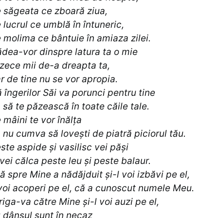
 săgeata ce zboară ziua,
 lucrul ce umblă în întuneric,
 molima ce bântuie în amiaza zilei.
dea-vor dinspre latura ta o mie
 zece mii de-a dreapta ta,
r de tine nu se vor apropia.
 îngerilor Săi va porunci pentru tine
 să te păzească în toate căile tale.
 mâini te vor înălța
 nu cumva să lovești de piatră piciorul tău.
ste aspide și vasilisc vei păși
 vei călca peste leu și peste balaur.
ă spre Mine a nădăjduit și-l voi izbăvi pe el,
 voi acoperi pe el, că a cunoscut numele Meu.
riga-va către Mine și-l voi auzi pe el,
 dânsul sunt în necaz