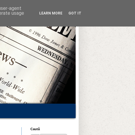
 user-agent
nerate usage
LEARN MORE
GOT IT
Caută