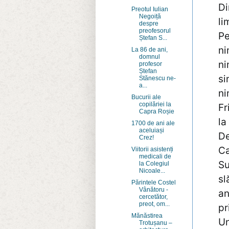
Di
Preotul Iulian
Negoiță
li
despre
preofesorul
Pe
Ștefan S...
ni
La 86 de ani,
domnul
ni
profesor
Ștefan
si
Stănescu ne-
a...
ni
Bucurii ale
copilăriei la
Fr
Capra Roșie
la
1700 de ani ale
aceluiași
De
Crez!
Ca
Viitorii asistenți
medicali de
Su
la Colegiul
Nicoale...
sl
Părintele Costel
Vânătoru -
an
cercetător,
preot, om...
pr
Mănăstirea
Un
Trotușanu –