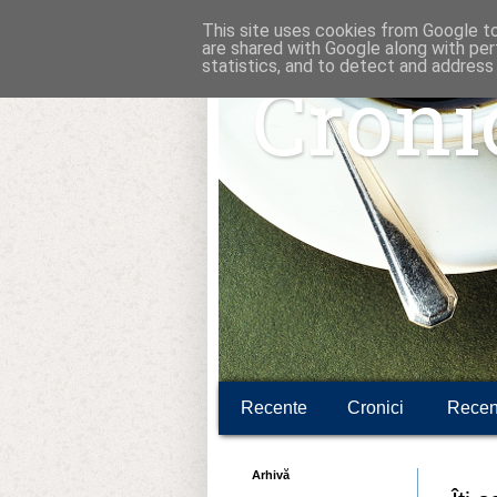
This site uses cookies from Google to 
are shared with Google along with per
statistics, and to detect and address
Croni
Recente
Cronici
Recen
Arhivă