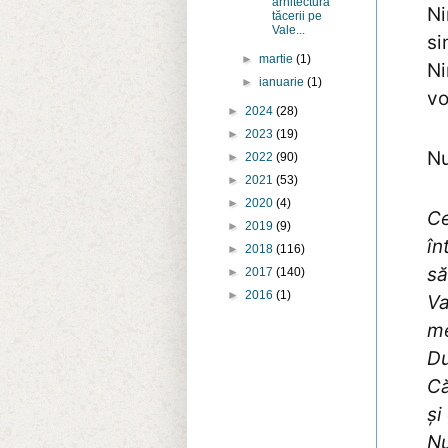
arhitectura
Ni
tăcerii pe
Vale...
si
►
martie
(1)
Ni
►
ianuarie
(1)
vo
►
2024
(28)
►
2023
(19)
Nu
►
2022
(90)
►
2021
(53)
►
2020
(4)
Ce
►
2019
(9)
în
►
2018
(116)
să
►
2017
(140)
►
2016
(1)
Va
m
Du
Că
și
Nu