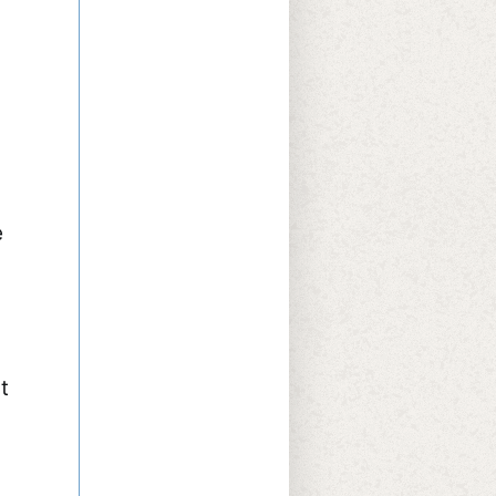
u
.
e
t