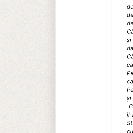
de
de
de
Că
și
da
Că
ca
Pe
ca
Pe
și
„C
îl
St
cu