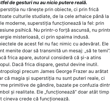
tfel de gesturi nu au nicio putere reală.
perstiția nu rănește prin obiecte, ci prin frică
 toate culturile studiate, de la cele arhaice până la
le moderne, superstiția funcționează la fel: prin
esiune psihică. Nu printr-o forță ascunsă, nu print
ergie misterioasă, ci prin spaima indusă.
iectele de acest fel nu fac nimic cu adevărat. Ele
nt menite doar să transmită un mesaj: „să te temi”
că frica apare, autorul consideră că și-a atins
opul. Dacă frica dispare, gestul devine inutil.
tropologi precum James George Frazer au arătat
ar că magia și superstiția nu sunt puteri reale, ci
rme primitive de gândire, bazate pe confuzia dint
mbol și realitate. Ele „funcționează” doar atât timp
t cineva crede că funcționează.