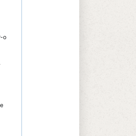
r-o
.
re