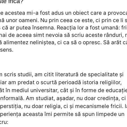
ste frică?
le acestea mi-a fost adus un obiect care a provoc
ă unor oameni. Nu prin ceea ce este, ci prin ce li 
 că ar putea însemna. Reacția lor a fost umană: fri
ai de aceea simt nevoia să scriu aceste rânduri, 
ă alimentez neliniștea, ci ca să o opresc. Să arăt c
 sens.
 scris studii, am citit literatură de specialitate și
iar am predat o scurtă perioadă istoria religiilor,
ât în mediul universitar, cât și în forme de educați
nformală. Am studiat, așadar, nu doar credința, ci 
perstiția, nu doar religia, ci și mecanismele fricii. I
periența aceasta îmi permite să spun limpede un
cru: