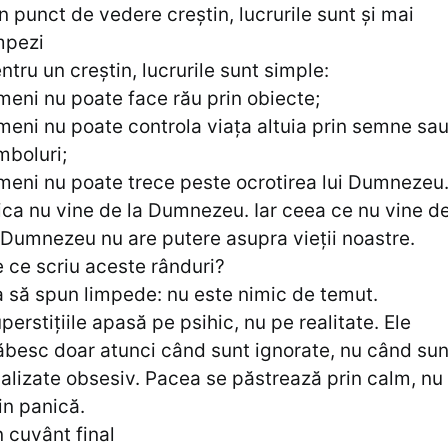
n punct de vedere creștin, lucrurile sunt și mai
mpezi
ntru un creștin, lucrurile sunt simple:
meni nu poate face rău prin obiecte;
meni nu poate controla viața altuia prin semne sa
mboluri;
meni nu poate trece peste ocrotirea lui Dumnezeu
ica nu vine de la Dumnezeu. Iar ceea ce nu vine d
 Dumnezeu nu are putere asupra vieții noastre.
 ce scriu aceste rânduri?
 să spun limpede: nu este nimic de temut.
perstițiile apasă pe psihic, nu pe realitate. Ele
ăbesc doar atunci când sunt ignorate, nu când sun
alizate obsesiv. Pacea se păstrează prin calm, nu
in panică.
 cuvânt final