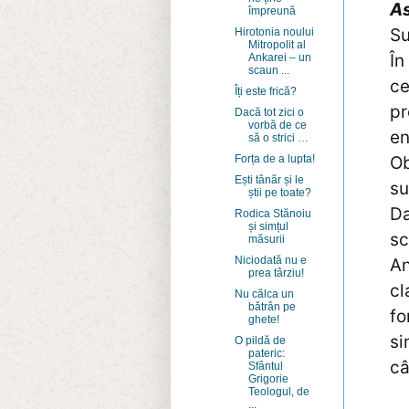
As
împreună
Su
Hirotonia noului
Mitropolit al
În
Ankarei – un
scaun ...
ce
Îți este frică?
pr
Dacă tot zici o
vorbă de ce
en
să o strici …
Ob
Forța de a lupta!
Ești tânăr și le
su
știi pe toate?
Da
Rodica Stănoiu
și simțul
sc
măsurii
Niciodată nu e
An
prea târziu!
cl
Nu călca un
bătrân pe
fo
ghete!
si
O pildă de
pateric:
câ
Sfântul
Grigorie
Teologul, de
...