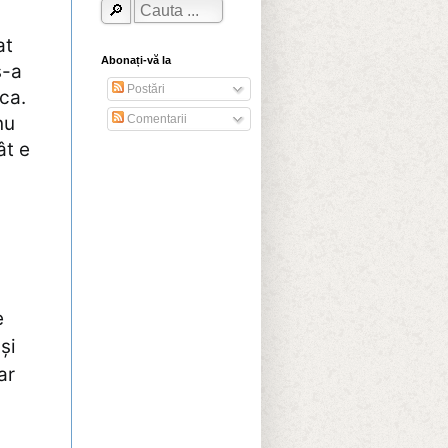
at
Abonați-vă la
s-a
Postări
ca.
nu
Comentarii
ât e
e
și
ar