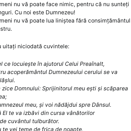
meni nu vă poate face nimic, pentru că nu sunteți
nguri. Cu noi este Dumnezeu!
meni nu vă poate lua liniștea fără consimțământul
stru.
 uitați niciodată cuvintele:
l ce locuiește în ajutorul Celui Preaînalt,
tru acoperământul Dumnezeului cerului se va
lășlui.
 zice Domnului: Sprijinitorul meu ești și scăparea
ea;
mnezeul meu, și voi nădăjdui spre Dânsul.
 El te va izbăvi din cursa vânătorilor
 de cuvântul tulburător.
 te vei teme de frica de noapte,