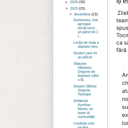
Îți e
►
2026
(30)
▼
2025
(25)
Zile
▼
decembrie
(23)
team
Dumnezeu, mai
aproape
spus
decât cerul -
un gând de 1
Tocm
I...
ca s
Lecția de viața a
stupului meu
fără
Gesturi care mi-
au plăcut
Sfaturile
Sfântului
Grigorie de
Am
Nazianz către
o tâ...
ch
Despre Sfântul
at
Grigorie
Teologul
no
Arhitectul
Aurelian
su
Mareș, un
reper al
ex
comnuității...
lu
Credința care
ne ține