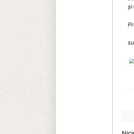
și
Pr
su
Nici