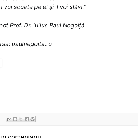
-l voi scoate pe el și-l voi slăvi.”
eot Prof. Dr. Iulius Paul Negoiță
rsa: paulnegoita.ro
un comentariu: