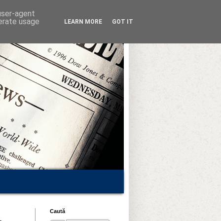
 user-agent
nerate usage
LEARN MORE
GOT IT
Caută