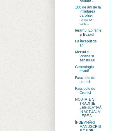
Religie ...
100 de ani de la
înfiinţarea
parohiei
romano -
cato...
Ierarhul Epifanie
și Buzăul
La început de
an
Mersul cu
icoana și
sensul lui
Genealogia
divină
Fascicole de
cronici
Fascicole de
Cronici
NOUTATE ŞI
TRADIŢIE
LEGISLATIVĂ
ÎN ACTUALA
LEGE A ...
ÎNSEMNĂRI
MANUSCRIS
E DE PE