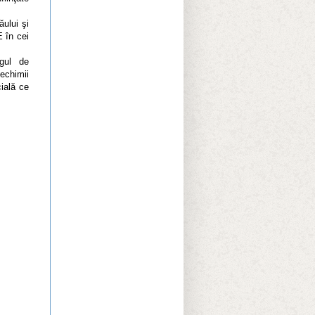
ului şi
 în cei
gul de
chimii
cială ce