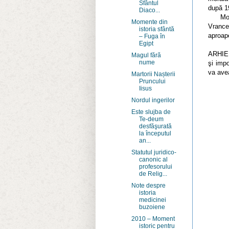
Sfântul
după 1
Diaco...
Moment
Momente din
Vrance
istoria sfântă
aproape
– Fuga în
Egipt
Având
ARHIE
Magul fără
nume
şi impo
va avea
Martorii Nașterii
Pruncului
Iisus
Nordul ingerilor
Este slujba de
Te-deum
desfăşurată
la începutul
an...
Statutul juridico-
canonic al
profesorului
de Relig...
Note despre
istoria
medicinei
buzoiene
2010 – Moment
istoric pentru