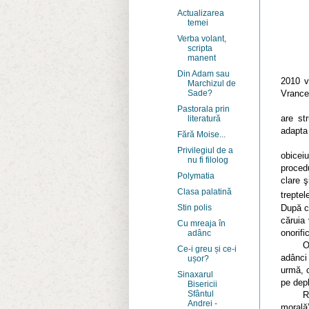
Actualizarea
temei
Verba volant,
scripta
manent
Episco
Din Adam sau
2010 v
Marchizul de
Vrance
Sade?
Aceas
Pastorala prin
are st
literatură
adapta 
Fără Moise...
Hotărâ
Privilegiul de a
obicei
nu fi filolog
procedu
Polymatia
clare ş
Clasa palatină
treptel
După c
Stin polis
căruia
Cu mreaja în
onorifi
adânc
O epis
Ce-i greu și ce-i
adânci 
ușor?
urmă, 
Sinaxarul
pe depli
Bisericii
Sfântul
Ridica
Andrei -
morală