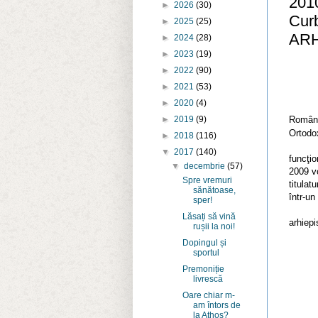
2010
►
2026
(30)
Curb
►
2025
(25)
ARH
►
2024
(28)
►
2023
(19)
►
2022
(90)
►
2021
(53)
►
2020
(4)
Anul 
Român
►
2019
(9)
Ortodox
►
2018
(116)
Pentru
▼
2017
(140)
funcţi
▼
decembrie
(57)
2009 vo
Spre vremuri
titulat
sănătoase,
într-un
sper!
Crite
Lăsați să vină
arhiepi
rușii la noi!
Dopingul și
sportul
Premoniție
livrescă
Oare chiar m-
am întors de
la Athos?