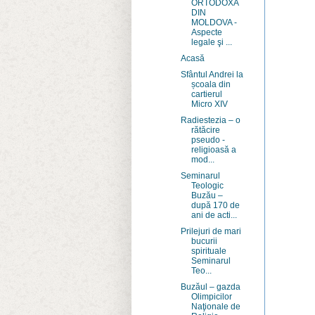
ORTODOXĂ
DIN
MOLDOVA -
Aspecte
legale şi ...
Acasă
Sfântul Andrei la
școala din
cartierul
Micro XIV
Radiestezia – o
rătăcire
pseudo -
religioasă a
mod...
Seminarul
Teologic
Buzău –
după 170 de
ani de acti...
Prilejuri de mari
bucurii
spirituale
Seminarul
Teo...
Buzăul – gazda
Olimpicilor
Naţionale de