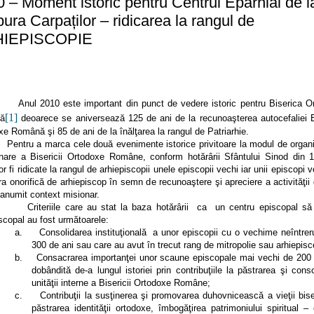
 – Moment istoric pentru Centrul Eparhial de l
ura Carpaților – ridicarea la rangul de
IEPISCOPIE
2010 este important din punct de vedere istoric pentru Biserica Or
[1]
ă
deoarece se aniversează 125 de ani de la recunoaşterea autocefaliei Bi
e Română şi 85 de ani de la înălţarea la rangul de Patriarhie.
 a marca cele două evenimente istorice privitoare la modul de organi
onare a Bisericii Ortodoxe Române, conform hotărârii Sfântului Sinod din 1
r fi ridicate la rangul de arhiepiscopii unele episcopii vechi iar unii episcopi v
ura onorifică de arhiepiscop în semn de recunoaştere şi apreciere a activităţi
 anumit context misionar.
riile care au stat la baza hotărârii ca un centru episcopal să 
scopal au fost următoarele:
a.
Consolidarea instituţională a unor episcopii cu o vechime neîntrer
300 de ani sau care au avut în trecut rang de mitropolie sau arhiepis
b.
Consacrarea importanţei unor scaune episcopale mai vechi de 200 
dobândită de-a lungul istoriei prin contribuţiile la păstrarea şi cons
unităţii interne a Bisericii Ortodoxe Române;
c.
Contribuţii la susţinerea şi promovarea duhovnicească a vieţii bise
păstrarea identităţii ortodoxe, îmbogăţirea patrimoniului spiritual – 