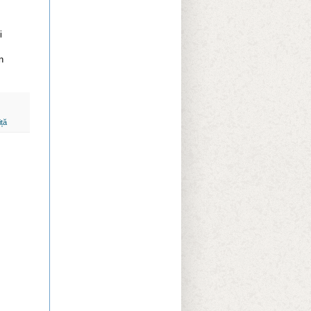
i
n
iță