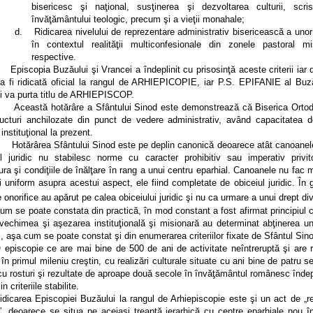
bisericesc şi naţional, susţinerea şi dezvoltarea culturii, scris
învăţământului teologic, precum şi a vieţii monahale;
d.
Ridicarea nivelului de reprezentare administrativ bisericească a unor
în contextul realităţii multiconfesionale din zonele pastoral mi
respective.
pia Buzăului şi Vrancei a îndeplinit cu prisosinţă aceste criterii iar d
a fi ridicată oficial la rangul de ARHIEPICOPIE, iar P.S. EPIFANIE al Buză
i va purta titlu de ARHIEPISCOP.
tă hotărâre a Sfântului Sinod este demonstrează că Biserica Ortod
ructuri anchilozate din punct de vedere administrativ, având capacitatea 
instituţional la prezent.
rea Sfântului Sinod este pe deplin canonică deoarece atât canoanele
ul juridic nu stabilesc norme cu caracter prohibitiv sau imperativ privit
ra şi condiţiile de înălţare în rang a unui centru eparhial. Canoanele nu fac 
i uniform asupra acestui aspect, ele fiind completate de obiceiul juridic. În 
e onorifice au apărut pe calea obiceiului juridic şi nu ca urmare a unui drept div
um se poate constata din practică, în mod constant a fost afirmat principiul 
 vechimea şi aşezarea instituţională şi misionară au determinat abţinerea un
c, aşa cum se poate constat şi din enumerarea criteriilor fixate de Sfântul Sin
copie ce are mai bine de 500 de ani de activitate neîntreruptă şi are r
în primul mileniu creştin, cu realizări culturale situate cu ani bine de patru s
cu rosturi şi rezultate de aproape două secole în învăţământul românesc îndep
n criteriile stabilite.
rea Episcopiei Buzăului la rangul de Arhiepiscopie este şi un act de „re
”, deoarece se situa pe aceiaşi treaptă ierarhică cu centre eparhiale nou înf