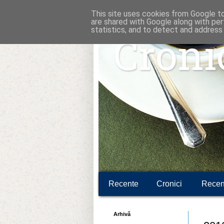
This site uses cookies from Google to 
are shared with Google along with per
statistics, and to detect and address
Croni
Recente
Cronici
Recen
Arhivă