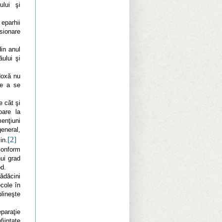
ului şi
 eparhii
sionare
in anul
ului şi
oxă nu
de a se
 cât şi
oare la
menţiuni
general,
[2]
in.
conform
ui grad
od.
ădăcini
ecole în
lineşte
paraţie
iinţate