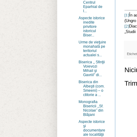
Centrul
Eparhial de
l...
[1]
În a
Aspecte istorice
(Ungro 
inedite
[2]
Diac
privitore
istoricul
„Studii
Biser...
Urme de vieţuire
monahală pe
teritoriul
Etiche
actualei s...
Biserica ,, Sfinţii
Voievozi
Nici
Mihail şi
Gavriil” di...
Trim
Biserica din
Albeşti (com.
Smeeni) – o
ctitorie a ...
Monografia
Bisericii ,,Sf.
Nicolae˝ din
Blăjani
Aspecte istorice
şi
documentare
ale localităţii