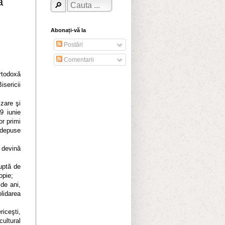
a
Abonați-vă la
Postări
Comentarii
todoxă
sericii
zare şi
9 iunie
or primi
i depuse
devină
uptă de
copie;
de ani,
olidarea
riceşti,
cultural