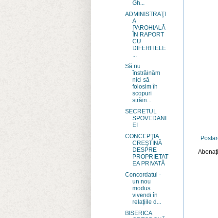
Gh...
ADMINISTRAŢI
A
PAROHIALĂ
ÎN RAPORT
CU
DIFERITELE
...
Să nu
înstrăinăm
nici să
folosim în
scopuri
străin...
SECRETUL
SPOVEDANI
EI
CONCEPŢIA
Postar
CREŞTINĂ
DESPRE
Abonați
PROPRIETAT
EA PRIVATĂ
Concordatul -
un nou
modus
vivendi în
relaţiile d...
BISERICA