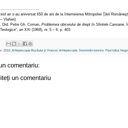
cest an s-au aniversat 650 de ani de la întemeierea Mitropoliei Ţării Româneşt
– Vlahiei)
. Drd. Petre Gh. Coman,
Problemea obiceiului de drept în Sfintele Canoane,
î
 Teologice”, an XXI (1969), nr. 5 – 6, p. 403.
te:
2010
,
Arhiepiscopia Buzăului și Vrancei
,
Arhiepiscopie
,
însemnări istorice
,
Paul Iulius Nego
un comentariu:
iteți un comentariu