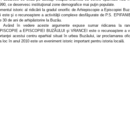
990, ce deservesc instituţional zone demografice mai puţin populate.
ul istoric al ridicării la gradul onorific de Arhiepiscopie a Episcopiei Buză
i este şi o recunoaştere a activităţii complexe desfăşurate de P.S. EPIFANIE
 30 de ani de arhipăstorire la Buzău.
 în vedere aceste argumente expuse sumar ridicarea la ran
PISCOPIE a EPISCOPIEI BUZĂULUI şi VRANCEI este o recunoaştere a ve
rtanţei acestui centru eparhial situat în urbea Buzăului, iar proclamarea ofi
 loc în anul 2010 este un eveniment istoric important pentru istoria locală.